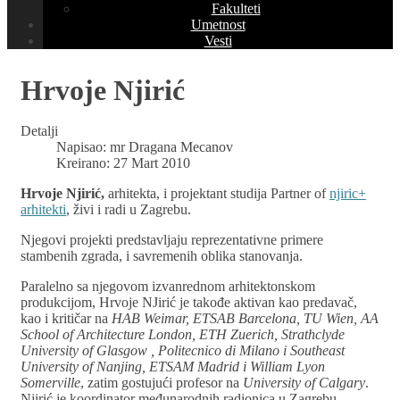
Fakulteti
Umetnost
Vesti
Hrvoje Njirić
Detalji
Napisao:
mr Dragana Mecanov
Kreirano: 27 Mart 2010
Hrvoje Njirić,
arhitekta, i projektant studija Partner of
njiric+
arhitekti
, živi i radi u Zagrebu.
Njegovi projekti predstavljaju reprezentativne primere
stambenih zgrada, i savremenih oblika stanovanja.
Paralelno sa njegovom izvanrednom arhitektonskom
produkcijom, Hrvoje NJirić je takođe aktivan kao predavač,
kao i kritičar na
HAB Weimar, ETSAB Barcelona, TU Wien, AA
School of Architecture London, ETH Zuerich, Strathclyde
University of Glasgow , Politecnico di Milano i Southeast
University of Nanjing, ETSAM Madrid i William Lyon
Somerville
, zatim gostujući profesor na
University of Calgary
.
Njirić je koordinator međunarodnih radionica u Zagrebu,