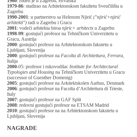
1960
: rođen je u Zagrebu, Hrvatska
1979-86
: studirao na Arhitektonskom fakultetu Sveučilišta u
Zagrebu
1990-2001
: u partnerstvu sa Helenom Njirić
("njirić+njirić
arhitekti")
radi u Zagrebu i Gracu
2001
: vodeći arhitekta biroa
njiric+ arhitects
u Zagrebu
1998-99
: gostujući profesor na Tehničkom Univerzitetu u
Gracu, Austrija
2000
: gostujući profesor na Arhitektonskom fakutetu u
Ljubljani, Slovenija
2000
: gostujući profesor na
Facolta di Architettura, Ferrara,
Italija
2000
-05: profesor i rukovodilac
Institute for Architectural
Typologies and Housing
na Tehničkom Univerzitetu u Gracu
(successor of Guenther Domenig)
2005
: gostujući profesor na Arkitektskolen Aarhus, Denmark
2006
: gostujući profesor na Facolta d’Architettura di Trieste,
Italy
2007
: gostujući profesor na GAF Split
2008
: redovni gostujući profesor na ETSAM Madrid
2010
: gostujući profesor na na Arhitektonskom fakutetu u
Ljubljani, Slovenija
NAGRADE