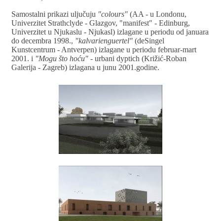
Samostalni prikazi uljučuju
"colours"
(AA - u Londonu,
Univerzitet Strathclyde - Glazgov, "manifest" - Edinburg,
Univerzitet u Njukaslu - Njukasl) izlagane u periodu od januara
do decembra 1998.,
"kalvarienguertel"
(deSingel
Kunstcentrum - Antverpen) izlagane u periodu februar-mart
2001. i
"Mogu što hoću"
- urbani dyptich (Križić-Roban
Galerija - Zagreb) izlagana u junu 2001.godine.