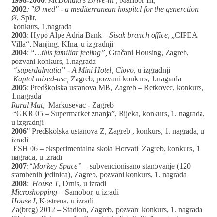
1998-2000
:
McDonald's Drive-In
, Maribor III,
2002
: "Ø med" - a mediterranean hospital for the generation
Ø
, Split,
konkurs, 1.nagrada
2003
: Hypo Alpe Adria Bank –
Sisak branch office
, „CIPEA
Villa“, Nanjing, KIna, u izgradnji
2004
:
“…this familiar feeling”,
Gračani Housing, Zagreb,
pozvani konkurs, 1.nagrada
“superdalmatia” - A Mini Hotel, Ciovo,
u izgradnji
Kaptol mixed-use,
Zagreb, pozvani konkurs, 1.nagrada
2005
: Predškolska ustanova MB, Zagreb – Retkovec, konkurs,
1.nagrada
Rural Mat
, Markusevac - Zagreb
“GKR 05 – Supermarket znanja”, Rijeka, konkurs, 1. nagrada,
u izgradnji
2006
" Predškolska ustanova Z, Zagreb , konkurs, 1. nagrada, u
izradi
ESH 06 – eksperimentalna skola Horvati, Zagreb, konkurs, 1.
nagrada, u izradi
2007
:
“Monkey Space”
– subvencionisano stanovanje (120
stambenih jedinica), Zagreb, pozvani konkurs, 1. nagrada
2008
:
House T
, Drnis, u izradi
Microshopping
– Samobor, u izradi
House I
, Kostrena, u izradi
Za(breg) 2012 – Stadion, Zagreb, pozvani konkurs, 1. nagrada