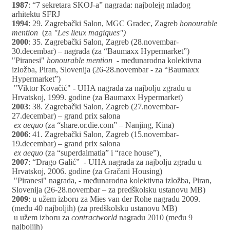
1987
: “7 sekretara SKOJ-a” nagrada: najbolejg mladog
arhitektu SFRJ
1994
: 29. Zagrebački Salon, MGC Gradec, Zagreb
honourable
mention
(za
"Les lieux magiques")
2000
: 35. Zagrebački Salon, Zagreb (28.novembar-
30.decembar) – nagrada (za “Baumaxx Hypermarket”)
"Piranesi"
honourable mention
- međunarodna kolektivna
izložba, Piran, Slovenija (26-28.novembar - za “Baumaxx
Hypermarket”)
"Viktor Kovačić" - UHA nagrada za najbolju zgradu u
Hrvatskoj, 1999. godine (za Baumaxx Hypermarket)
2003
: 38. Zagrebački Salon, Zagreb (27.novembar-
27.decembar) – grand prix salona
ex aequo
(za “share.or.die.com” – Nanjing, Kina)
2006
: 41. Zagrebački Salon, Zagreb (15.novembar-
19.decembar) – grand prix salona
ex aequo
(za “superdalmatia” i “race house”)¸
2007
: “Drago Galić” - UHA nagrada za najbolju zgradu u
Hrvatskoj, 2006. godine (za Gračani Housing)
"Piranesi" nagrada, - međunarodna kolektivna izložba, Piran,
Slovenija (26-28.novembar – za predškolsku ustanovu MB)
2009
: u užem izboru za Mies van der Rohe nagradu 2009.
(među 40 najboljih) (za predškolsku ustanovu MB)
u užem izboru za
contractworld
nagradu 2010 (među 9
najboljih)