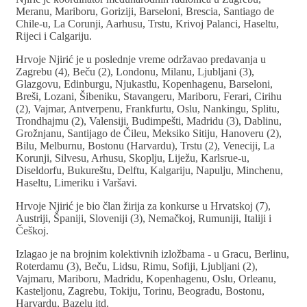
Meranu, Mariboru, Goriziji, Barseloni, Brescia, Santiago de
Chile-u, La Corunji, Aarhusu, Trstu, Krivoj Palanci, Haseltu,
Rijeci i Calgariju.
Hrvoje Njirić je u poslednje vreme održavao predavanja u
Zagrebu (4), Beču (2), Londonu, Milanu, Ljubljani (3),
Glazgovu, Edinburgu, Njukastlu, Kopenhagenu, Barseloni,
Breši, Lozani, Šibeniku, Stavangeru, Mariboru, Ferari, Cirihu
(2), Vajmar, Antverpenu, Frankfurtu, Oslu, Nankingu, Splitu,
Trondhajmu (2), Valensiji, Budimpešti, Madridu (3), Dablinu,
Grožnjanu, Santijago de Čileu, Meksiko Sitiju, Hanoveru (2),
Bilu, Melburnu, Bostonu (Harvardu), Trstu (2), Veneciji, La
Korunji, Silvesu, Arhusu, Skoplju, Liježu, Karlsrue-u,
Diseldorfu, Bukureštu, Delftu, Kalgariju, Napulju, Minchenu,
Haseltu, Limeriku i Varšavi.
Hrvoje Njirić je bio član žirija za konkurse u Hrvatskoj (7),
Austriji, Španiji, Sloveniji (3), Nemačkoj, Rumuniji, Italiji i
Češkoj.
Izlagao je na brojnim kolektivnih izložbama - u Gracu, Berlinu,
Roterdamu (3), Beču, Lidsu, Rimu, Sofiji, Ljubljani (2),
Vajmaru, Mariboru, Madridu, Kopenhagenu, Oslu, Orleanu,
Kasteljonu, Zagrebu, Tokiju, Torinu, Beogradu, Bostonu,
Harvardu, Bazelu itd.