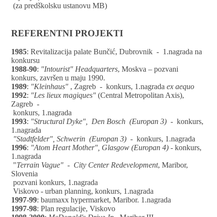
(za predškolsku ustanovu MB)
REFERENTNI PROJEKTI
1985
: Revitalizacija palate Bunčić, Dubrovnik - 1.nagrada na
konkursu
1988-90
:
"Intourist" Headquarters
, Moskva – pozvani
konkurs, završen u maju 1990.
1989
:
"Kleinhaus"
, Zagreb - konkurs, 1.nagrada
ex aequo
1992
:
"Les lieux magiques"
(Central Metropolitan Axis),
Zagreb -
konkurs, 1.nagrada
1993
:
"Structural Dyke", Den Bosch (Europan 3)
- konkurs,
1.nagrada
"Stadtfelder", Schwerin (Europan 3)
- konkurs, 1.nagrada
1996
:
"Atom Heart Mother", Glasgow (Europan 4)
- konkurs,
1.nagrada
"
Terrain Vague" - City Center Redevelopment
, Maribor,
Slovenia
pozvani konkurs, 1.nagrada
Viskovo - urban planning, konkurs, 1.nagrada
1997-99
: baumaxx hypermarket, Maribor. 1.nagrada
1997-98
: Plan regulacije, Viskovo