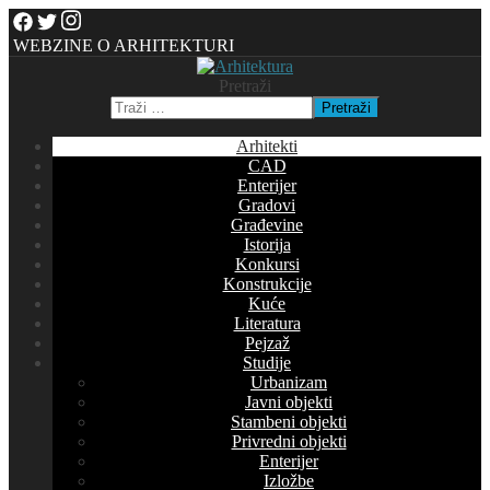
WEBZINE O ARHITEKTURI
Pretraži
Pretraži
Arhitekti
CAD
Enterijer
Gradovi
Građevine
Istorija
Konkursi
Konstrukcije
Kuće
Literatura
Pejzaž
Studije
Urbanizam
Javni objekti
Stambeni objekti
Privredni objekti
Enterijer
Izložbe