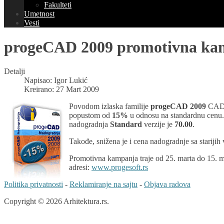
Fakulteti
Umetnost
Vesti
progeCAD 2009 promotivna ka
Detalji
Napisao:
Igor Lukić
Kreirano: 27 Mart 2009
Povodom izlaska familije
progeCAD 2009
CAD a
popustom od
15%
u odnosu na standardnu cenu
nadogradnja
Standard
verzije je
70.00
.
Takođe, snižena je i cena nadogradnje sa starijih v
Promotivna kampanja traje od 25. marta do 15. m
adresi:
www.progesoft.rs
Politika privatnosti
-
Reklamiranje na sajtu
-
Objava radova
Copyright © 2026 Arhitektura.rs.