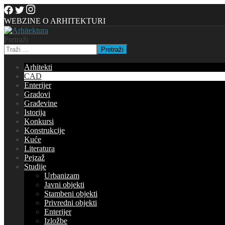
WEBZINE O ARHITEKTURI
Pretraži
Pretraži
Arhitekti
CAD
Enterijer
Gradovi
Građevine
Istorija
Konkursi
Konstrukcije
Kuće
Literatura
Pejzaž
Studije
Urbanizam
Javni objekti
Stambeni objekti
Privredni objekti
Enterijer
Izložbe