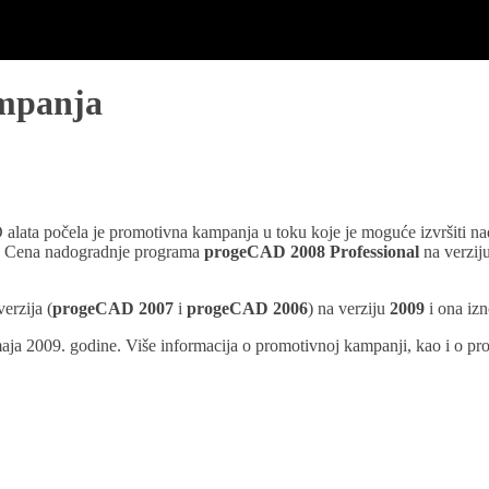
mpanja
lata počela je promotivna kampanja u toku koje je moguće izvršiti nad
. Cena nadogradnje programa
progeCAD 2008 Professional
na verzij
erzija (
progeCAD 2007
i
progeCAD 2006
) na verziju
2009
i ona iz
aja 2009. godine. Više informacija o promotivnoj kampanji, kao i o p