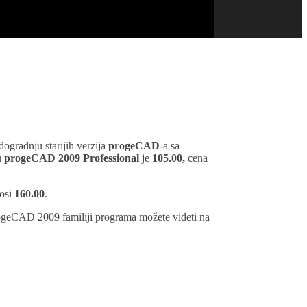
ogradnju starijih verzija
progeCAD
-a sa
u
progeCAD 2009 Professional
je
105.00,
cena
nosi
160.00
.
rogeCAD 2009 familiji programa možete videti na