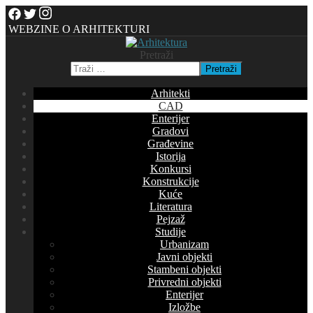
WEBZINE O ARHITEKTURI
Pretraži
Pretraži
Arhitekti
CAD
Enterijer
Gradovi
Građevine
Istorija
Konkursi
Konstrukcije
Kuće
Literatura
Pejzaž
Studije
Urbanizam
Javni objekti
Stambeni objekti
Privredni objekti
Enterijer
Izložbe