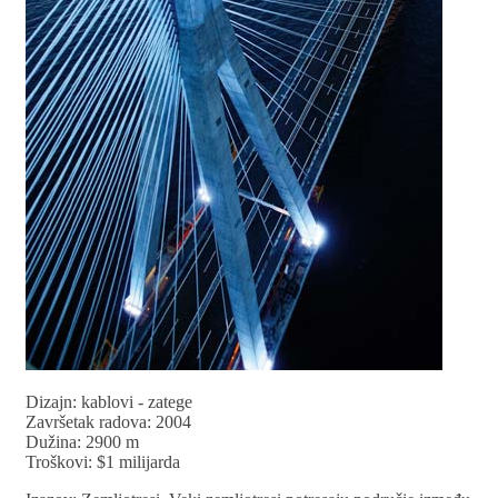
Dizajn: kablovi - zatege
Završetak radova: 2004
Dužina: 2900 m
Troškovi: $1 milijarda