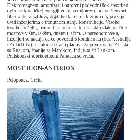
Elektromagnetni amortizeri i ogromni podvodni šok apsorberi
opiru se kinetičkoj energiji vetra, zemljotresa, udara. Senzori
fiber-optički kablovi, digitalne kamere i brzinomeri, pružaju
uvid inženjerima o trenutnom stanju konstrukcije. Visoko
kvalitetan čelik, beton, i polimeri od karbonskih vlakana čine
mostove višim, lakšim, dužim i jačim. U narednom veku,
inženjeri se nadaju da će povezati 5 kontinenata (bez Australije
i Antarktika). U toku je izrada planova za povezivanje Aljaske
sa Rusijom, španije sa Marokom, Indije sa šri Lankom.
Praiskonski suprkontinent Pangaea se vraća.
MOST RION-ANTIRION
Peloponez, Grčka