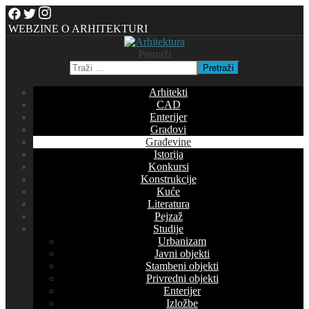
WEBZINE O ARHITEKTURI
Pretraži
Pretraži
Arhitekti
CAD
Enterijer
Gradovi
Građevine
Istorija
Konkursi
Konstrukcije
Kuće
Literatura
Pejzaž
Studije
Urbanizam
Javni objekti
Stambeni objekti
Privredni objekti
Enterijer
Izložbe