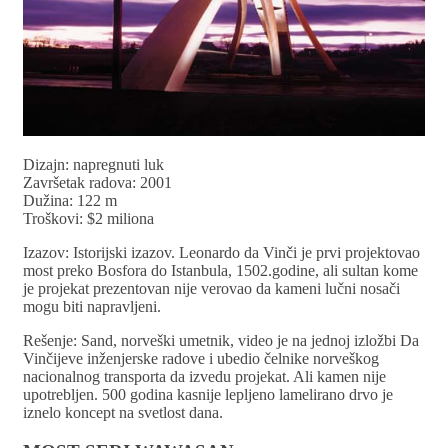
Dizajn: napregnuti luk
Završetak radova: 2001
Dužina: 122 m
Troškovi: $2 miliona
Izazov: Istorijski izazov. Leonardo da Vinči je prvi projektovao
most preko Bosfora do Istanbula, 1502.godine, ali sultan kome
je projekat prezentovan nije verovao da kameni lučni nosači
mogu biti napravljeni.
Rešenje: Sand, norveški umetnik, video je na jednoj izložbi Da
Vinčijeve inženjerske radove i ubedio čelnike norveškog
nacionalnog transporta da izvedu projekat. Ali kamen nije
upotrebljen. 500 godina kasnije lepljeno lamelirano drvo je
iznelo koncept na svetlost dana.