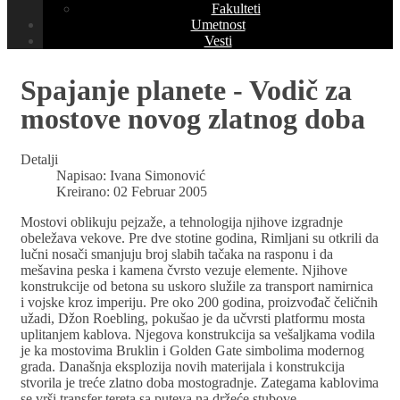
Fakulteti
Umetnost
Vesti
Spajanje planete - Vodič za
mostove novog zlatnog doba
Detalji
Napisao:
Ivana Simonović
Kreirano: 02 Februar 2005
Mostovi oblikuju pejzaže, a tehnologija njihove izgradnje
obeležava vekove. Pre dve stotine godina, Rimljani su otkrili da
lučni nosači smanjuju broj slabih tačaka na rasponu i da
mešavina peska i kamena čvrsto vezuje elemente. Njihove
konstrukcije od betona su uskoro služile za transport namirnica
i vojske kroz imperiju. Pre oko 200 godina, proizvođač čeličnih
užadi, Džon Roebling, pokušao je da učvrsti platformu mosta
uplitanjem kablova. Njegova konstrukcija sa vešaljkama vodila
je ka mostovima Bruklin i Golden Gate simbolima modernog
grada. Današnja eksplozija novih materijala i konstrukcija
stvorila je treće zlatno doba mostogradnje. Zategama kablovima
se vrši transfer tereta sa puteva na držeće stubove.