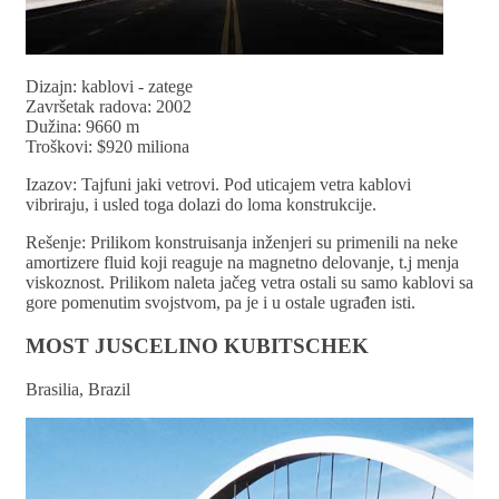
Dizajn: kablovi - zatege
Završetak radova: 2002
Dužina: 9660 m
Troškovi: $920 miliona
Izazov: Tajfuni jaki vetrovi. Pod uticajem vetra kablovi
vibriraju, i usled toga dolazi do loma konstrukcije.
Rešenje: Prilikom konstruisanja inženjeri su primenili na neke
amortizere fluid koji reaguje na magnetno delovanje, t.j menja
viskoznost. Prilikom naleta jačeg vetra ostali su samo kablovi sa
gore pomenutim svojstvom, pa je i u ostale ugrađen isti.
MOST JUSCELINO KUBITSCHEK
Brasi­lia, Brazil