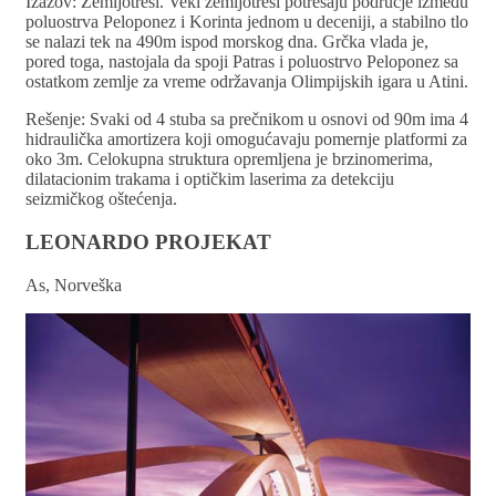
Izazov: Zemljotresi. Veki zemljotresi potresaju područje između
poluostrva Peloponez i Korinta jednom u deceniji, a stabilno tlo
se nalazi tek na 490m ispod morskog dna. Grčka vlada je,
pored toga, nastojala da spoji Patras i poluostrvo Peloponez sa
ostatkom zemlje za vreme održavanja Olimpijskih igara u Atini.
Rešenje: Svaki od 4 stuba sa prečnikom u osnovi od 90m ima 4
hidraulička amortizera koji omogućavaju pomernje platformi za
oko 3m. Celokupna struktura opremljena je brzinomerima,
dilatacionim trakama i optičkim laserima za detekciju
seizmičkog oštećenja.
LEONARDO PROJEKAT
As, Norveška