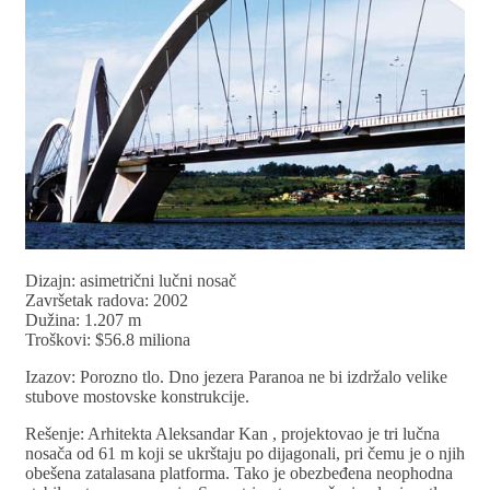
Dizajn: asimetrični lučni nosač
Završetak radova: 2002
Dužina: 1.207 m
Troškovi: $56.8 miliona
Izazov: Porozno tlo. Dno jezera Paranoa ne bi izdržalo velike
stubove mostovske konstrukcije.
Rešenje: Arhitekta Aleksandar Kan , projektovao je tri lučna
nosača od 61 m koji se ukrštaju po dijagonali, pri čemu je o njih
obešena zatalasana platforma. Tako je obezbeđena neophodna