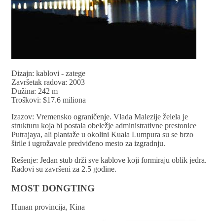
Dizajn: kablovi - zatege
Završetak radova: 2003
Dužina: 242 m
Troškovi: $17.6 miliona
Izazov: Vremensko ograničenje. Vlada Malezije želela je
strukturu koja bi postala obeležje administrativne prestonice
Putrajaya, ali plantaže u okolini Kuala Lumpura su se brzo
širile i ugrožavale predviđeno mesto za izgradnju.
Rešenje: Jedan stub drži sve kablove koji formiraju oblik jedra.
Radovi su završeni za 2.5 godine.
MOST DONGTING
Hunan provincija, Kina