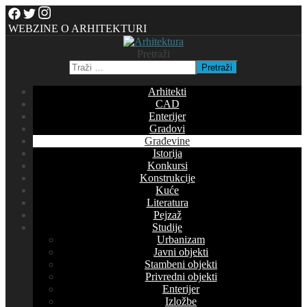
WEBZINE O ARHITEKTURI
Pretraži
Pretraži
Arhitekti
CAD
Enterijer
Gradovi
Građevine
Istorija
Konkursi
Konstrukcije
Kuće
Literatura
Pejzaž
Studije
Urbanizam
Javni objekti
Stambeni objekti
Privredni objekti
Enterijer
Izložbe