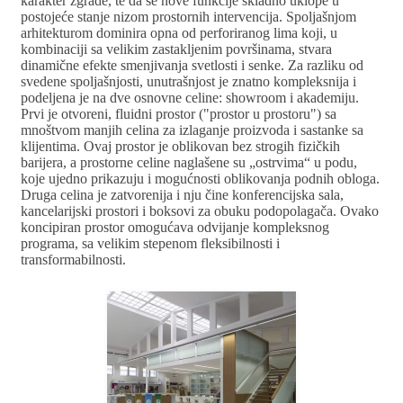
karakter zgrade, te da se nove funkcije skladno uklope u
postojeće stanje nizom prostornih intervencija. Spoljašnjom
arhitekturom dominira opna od perforiranog lima koji, u
kombinaciji sa velikim zastakljenim površinama, stvara
dinamične efekte smenjivanja svetlosti i senke. Za razliku od
svedene spoljašnjosti, unutrašnjost je znatno kompleksnija i
podeljena je na dve osnovne celine: showroom i akademiju.
Prvi je otvoreni, fluidni prostor ("prostor u prostoru") sa
mnoštvom manjih celina za izlaganje proizvoda i sastanke sa
klijentima. Ovaj prostor je oblikovan bez strogih fizičkih
barijera, a prostorne celine naglašene su „ostrvima“ u podu,
koje ujedno prikazuju i mogućnosti oblikovanja podnih obloga.
Druga celina je zatvorenija i nju čine konferencijska sala,
kancelarijski prostori i boksovi za obuku podopolagača. Ovako
koncipiran prostor omogućava odvijanje kompleksnog
programa, sa velikim stepenom fleksibilnosti i
transformabilnosti.