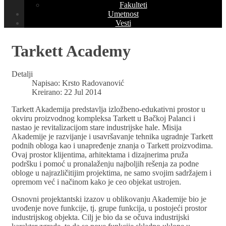
Fakulteti
Umetnost
Vesti
Tarkett Academy
Detalji
Napisao:
Krsto Radovanović
Kreirano: 22 Jul 2014
Tarkett Akademija predstavlja izložbeno-edukativni prostor u
okviru proizvodnog kompleksa Tarkett u Bačkoj Palanci i
nastao je revitalizacijom stare industrijske hale. Misija
Akademije je razvijanje i usavršavanje tehnika ugradnje Tarkett
podnih obloga kao i unapređenje znanja o Tarkett proizvodima.
Ovaj prostor klijentima, arhitektama i dizajnerima pruža
podršku i pomoć u pronalaženju najboljih rešenja za podne
obloge u najrazličitijim projektima, ne samo svojim sadržajem i
opremom već i načinom kako je ceo objekat ustrojen.
Osnovni projektantski izazov u oblikovanju Akademije bio je
uvođenje nove funkcije, tj. grupe funkcija, u postojeći prostor
industrijskog objekta. Cilj je bio da se očuva industrijski