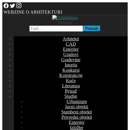
WEBZINE O ARHITEKTURI
Pretraži
Pretraži
Arhitekti
CAD
Enterijer
Gradovi
Građevine
Istorija
Konkursi
Konstrukcije
Kuće
Literatura
Pejzaž
Studije
Urbanizam
Javni objekti
Stambeni objekti
Privredni objekti
Enterijer
Izložbe