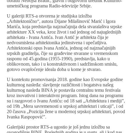
obratiti Nebojša Bradić, glavni i odgovorni urednik Kulturno-
umetničkog programa Radio-televizije Srbije.
U galeriji RTS-a otvorena je studijska izložba
„Arhitektonično“, autora Dijane Milašinović Marić i Igora
Marića, koja predstavlja najznačajnija dela stvaralaštva srpske
arhitekture XX veka, kroz život i rad jednog od najuglednijih
arhitekata - Ivana Antića. Ivan Antić je arhitekta čija je
nedvosmislena arhitektonika jedinstvena i upečatljiva.
Arhitektonski opus Ivana Antića, jednog od najznačajnijih
srpskih graditelja, čije su građevine stvarane u vremenskom
rasponu od 45.godina (1955-1990), predstavlja, kako u
oblikovnom, tako i u konstruktivnom i sadržinskom smislu,
gotovo ovaploćenje ideala doba u kome je stvarao.
U kontekstu promovisanja 2018. godine kao Evropske godine
kulturnog nasleđa: slavljenje različitosti i bogatstva našeg
kulturnog nasleđa BINA je postavila centralnu temu festivala
kroz inovativni i interaktivni program. Istog dana na programu
su i razgovori o Ivanu Antiću: od 18 sati „Arhitektura i mediji”,
od 19h „Mera savremenosti u srpskoj arhitekturi i uticaji”, i od
20 časova „Pozicija žene u modernoj srpskoj arhitekturi, povod
Ivanka Raspopović”.
Galerijski prostor RTS-a ugostio je još jednu izložbu sa
ovogodišnje BINE. Poslednjih godina je u svetu, ali i kod nas,