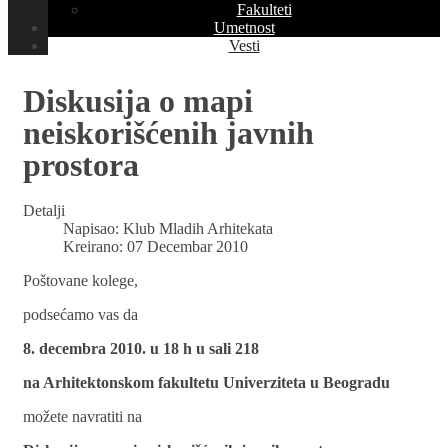
Fakulteti
Umetnost
Vesti
Diskusija o mapi
neiskorišćenih javnih
prostora
Detalji
Napisao:
Klub Mladih Arhitekata
Kreirano: 07 Decembar 2010
Poštovane kolege,
podsećamo vas da
8. decembra 2010. u 18 h u sali 218
na Arhitektonskom fakultetu Univerziteta u Beogradu
možete navratiti na