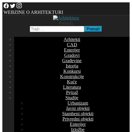
WEBZINE O ARHITEKTURI
Pretraži
Pretraži
Arhitekti
CAD
Enterijer
Gradovi
Građevine
Istorija
Konkursi
Konstrukcije
Kuće
Literatura
Pejzaž
Studije
Urbanizam
Javni objekti
Stambeni objekti
Privredni objekti
Enterijer
Izložbe