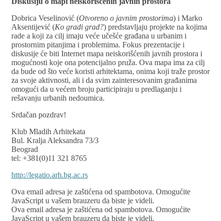
Diskusiju o mapi neiskorišćenih javnih prostora
Dobrica Veselinović (
Otvoreno o javnim prostorima
) i Marko
Aksentijević (
Ko gradi grad?
) predstavljaju projekte na kojima
rade a koji za cilj imaju veće učešće građana u urbanim i
prostornim pitanjima i problemima. Fokus prezentacije i
diskusije će biti Internet mapa neiskorišćenih javnih prostora i
mogućnosti koje ona potencijalno pruža. Ova mapa ima za cilj
da bude od što veće koristi arhitektama, onima koji traže prostor
za svoje aktivnosti, ali i da svim zainteresovanim građanima
omogući da u većem broju participiraju u predlaganju i
rešavanju urbanih nedoumica.
Srdačan pozdrav!
Klub Mladih Arhitekata
Bul. Kralja Aleksandra 73/3
Beograd
tel: +381(0)11 321 8765
http://legatio.arh.bg.ac.rs
Ova email adresa je zaštićena od spambotova. Omogućite
JavaScript u vašem brauzeru da biste je videli.
Ova email adresa je zaštićena od spambotova. Omogućite
JavaScript u vašem brauzeru da biste je videli.