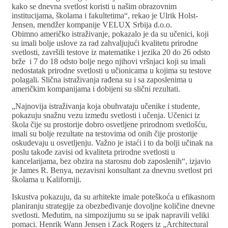
kako se dnevna svetlost koristi u našim obrazovnim
institucijama, školama i fakultetima“, rekao je Ulrik Holst-
Jensen, mendžer kompanije VELUX Srbija d.o.o.
Obimno američko istraživanje, pokazalo je da su učenici, koji
su imali bolje uslove za rad zahvaljujući kvalitetu prirodne
svetlosti, završili testove iz matematike i jezika 20 do 26 odsto
brže i 7 do 18 odsto bolje nego njihovi vršnjaci koji su imali
nedostatak prirodne svetlosti u učionicama u kojima su testove
polagali. Slična istraživanja rađena su i sa zaposlenima u
američkim kompanijama i dobijeni su slični rezultati.
„Najnovija istraživanja koja obuhvataju učenike i studente,
pokazuju snažnu vezu između svetlosti i učenja. Učenici iz
škola čije su prostorije dobro osvetljene prirodnom svetlošću,
imali su bolje rezultate na testovima od onih čije prostorije
oskudevaju u osvetljenju. Važno je istaći i to da bolji učinak na
poslu takođe zavisi od kvaliteta prirodne svetlosti u
kancelarijama, bez obzira na starosnu dob zaposlenih“, izjavio
je James R. Benya, nezavisni konsultant za dnevnu svetlost pri
školama u Kaliforniji.
Iskustva pokazuju, da su arhitekte imale poteškoća u efikasnom
planiranju strategije za obezbeđivanje dovoljne količine dnevne
svetlosti. Međutim, na simpozijumu su se ipak napravili veliki
pomaci. Henrik Wann Jensen i Zack Rogers iz „Architectural