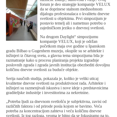
forum je deo strategije kompanije VELUX
da se doprinese stalnom međusobnom
dijalogu profesionalaca o kvalitetu dnevne
svetlosti u objektima. Prvi simpozijum je
postavio temelj ali i nametnuo potrebu o
zajedničkom jeziku o dnevnoj svetlosti.
Na drugom Daylight“ simpozijumu
kompanije VELUX, koji je održan
početkom maja ove godine u španskom
gradu Bilbao u Gugenhem muzeju, okupile su se arhitekte i
inžinjeri iz čitavog sveta, a glavna tema simpozijuma bila je
razmatranje kako u procesu planiranja projekta izgradnje
poslovnih zgrada i zgrada javnih institucija obezbediti dovoljnu
količinu dnevne svetlosti za buduće objekte.
Serija naučnih studija, pokazala je, koliko je veliki uticaj
kvalitetne dnevne svetlosti na produktivnost rada. Arhitekte i
inžinjeri su razmenjivali iskustva i nove ideje s predstavnicima
graditeljske industrije i investitorima za nekretnine.
„Potreba ljudi za dnevnom svetlošću je subjektivna, zavisi od
različitih faktora i od prirode posla kojom se bavimo. Veća
potreba za koncentracijom zahteva i veću količinu dnevne
svetlosti. Iz tog razloga, veoma je bitno da se fokusiramo na to,