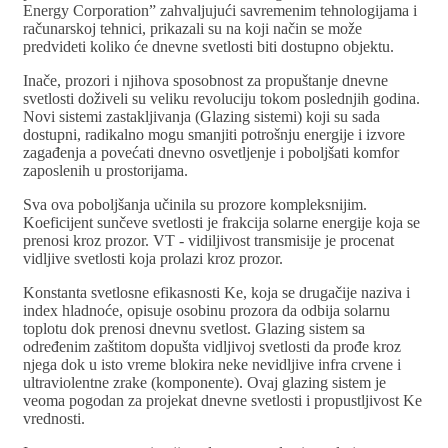
Energy Corporation” zahvaljujući savremenim tehnologijama i
računarskoj tehnici, prikazali su na koji način se može
predvideti koliko će dnevne svetlosti biti dostupno objektu.
Inače, prozori i njihova sposobnost za propuštanje dnevne
svetlosti doživeli su veliku revoluciju tokom poslednjih godina.
Novi sistemi zastakljivanja (Glazing sistemi) koji su sada
dostupni, radikalno mogu smanjiti potrošnju energije i izvore
zagađenja a povećati dnevno osvetljenje i poboljšati komfor
zaposlenih u prostorijama.
Sva ova poboljšanja učinila su prozore kompleksnijim.
Koeficijent sunčeve svetlosti je frakcija solarne energije koja se
prenosi kroz prozor. VT - vidiljivost transmisije je procenat
vidljive svetlosti koja prolazi kroz prozor.
Konstanta svetlosne efikasnosti Ke, koja se drugačije naziva i
index hladnoće, opisuje osobinu prozora da odbija solarnu
toplotu dok prenosi dnevnu svetlost. Glazing sistem sa
određenim zaštitom dopušta vidljivoj svetlosti da prođe kroz
njega dok u isto vreme blokira neke nevidljive infra crvene i
ultraviolentne zrake (komponente). Ovaj glazing sistem je
veoma pogodan za projekat dnevne svetlosti i propustljivost Ke
vrednosti.