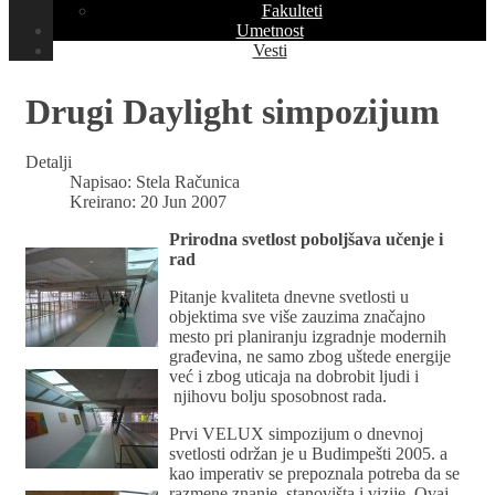
Fakulteti
Umetnost
Vesti
Drugi Daylight simpozijum
Detalji
Napisao:
Stela Računica
Kreirano: 20 Jun 2007
Prirodna svetlost poboljšava učenje i
rad
Pitanje kvaliteta dnevne svetlosti u
objektima sve više zauzima značajno
mesto pri planiranju izgradnje modernih
građevina, ne samo zbog uštede energije
već i zbog uticaja na dobrobit ljudi i
njihovu bolju sposobnost rada.
Prvi VELUX simpozijum o dnevnoj
svetlosti održan je u Budimpešti 2005. a
kao imperativ se prepoznala potreba da se
razmene znanje, stanovišta i vizije. Ovaj