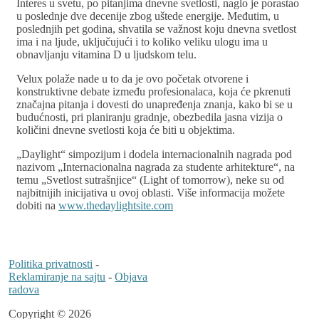
Interes u svetu, po pitanjima dnevne svetlosti, naglo je porastao
u poslednje dve decenije zbog uštede energije. Međutim, u
poslednjih pet godina, shvatila se važnost koju dnevna svetlost
ima i na ljude, uključujući i to koliko veliku ulogu ima u
obnavljanju vitamina D u ljudskom telu.
Velux polaže nade u to da je ovo početak otvorene i
konstruktivne debate između profesionalaca, koja će pkrenuti
značajna pitanja i dovesti do unapređenja znanja, kako bi se u
budućnosti, pri planiranju gradnje, obezbedila jasna vizija o
količini dnevne svetlosti koja će biti u objektima.
„Daylight“ simpozijum i dodela internacionalnih nagrada pod
nazivom „Internacionalna nagrada za studente arhitekture“, na
temu „Svetlost sutrašnjice“ (Light of tomorrow), neke su od
najbitnijih inicijativa u ovoj oblasti. Više informacija možete
dobiti na
www.thedaylightsite.com
Politika privatnosti
-
Reklamiranje na sajtu
-
Objava
radova
Copyright © 2026