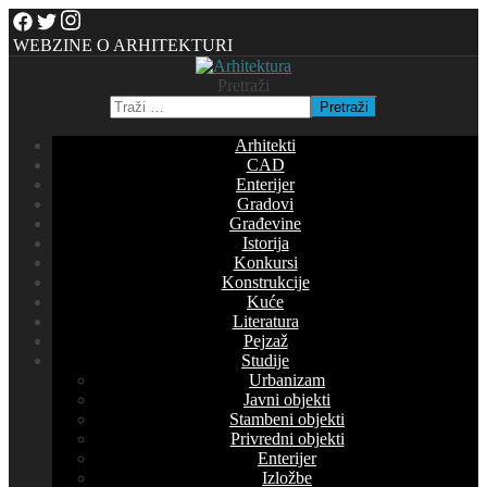
WEBZINE O ARHITEKTURI
Pretraži
Pretraži
Arhitekti
CAD
Enterijer
Gradovi
Građevine
Istorija
Konkursi
Konstrukcije
Kuće
Literatura
Pejzaž
Studije
Urbanizam
Javni objekti
Stambeni objekti
Privredni objekti
Enterijer
Izložbe