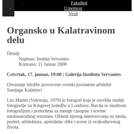
Fakulteti
Umetnost
Vesti
Organsko u Kalatravinom
delu
Detalji
Napisao:
Institut Servantes
Kreirano: 11 Januar 2008
Cetvrtak, 17. januar, 19:00 | Galerija Instituta Servantes
Otvaranje izložbe posvecene svetski poznatom arhitekti
Santjagu Kalatravi
Lus Martin (Valensija, 1970) je fotograf koja je završila studije
fotografije na Kingsvej koledžu u Londonu. Bavila se modnom
fotografijom i portretima za mnoge casopise i novine
medunarodnog renomea. Oblasti njenog interesovanja su moda,
portret, arhitektura, apstraktne slike i scene iz svakodnevnog
života.