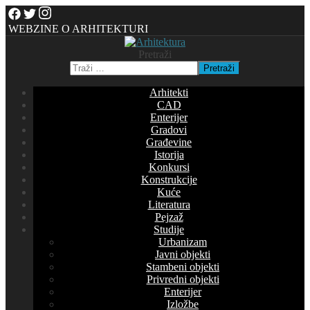
WEBZINE O ARHITEKTURI
Pretraži
Pretraži
Arhitekti
CAD
Enterijer
Gradovi
Građevine
Istorija
Konkursi
Konstrukcije
Kuće
Literatura
Pejzaž
Studije
Urbanizam
Javni objekti
Stambeni objekti
Privredni objekti
Enterijer
Izložbe