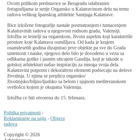
Ovom prilikom predstavice se Beogradu odabranim
fotografijama iz serije Organsko u Kalatravinom delu na temu
radova velikog španskog arhitekte Santjaga Kalatrave.
Bice izložene fotografije nastale posmatranjem i tumacenjem
Kalatravinih radova u njegovom rodnom gradu, Valensiji.
Izložba se temelji na organskom, živom aspektu koji karakteriše
prostore koje Kalatrava osmišljava. Od kada je krajem
osamdesetih godina dizajnirao prve objekte pa sve do Grada
umetnosti i nauke, njegovo delo bilo je dovodeno u vezu sa
odlikama gotike i jasnim uticajem Gaudija, koji je takode u
gotskoj arhitekturi našao inspiraciju za mnoga svoja dela.
Kalatravini potporni i dekorativni elementi podsecaju na delove
životinja. U njima se preplicu organsko/
životinjsko/biljno/ljudsko sa belom i sjajnom mediteranskom
svetlošcu kojom je okupana Valensija.
Izložba ce biti otvorena do 15. februara.
Politika privatnosti
-
Reklamiranje na sajtu
-
Objava
radova
Copyright © 2026