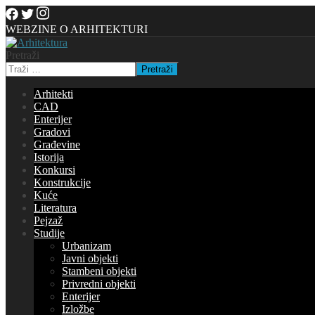
WEBZINE O ARHITEKTURI
Pretraži
Pretraži
Arhitekti
CAD
Enterijer
Gradovi
Građevine
Istorija
Konkursi
Konstrukcije
Kuće
Literatura
Pejzaž
Studije
Urbanizam
Javni objekti
Stambeni objekti
Privredni objekti
Enterijer
Izložbe