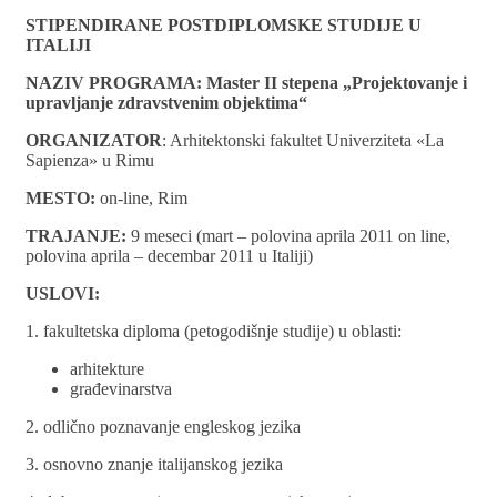
STIPENDIRANE POSTDIPLOMSKE STUDIJE U
ITALIJI
NAZIV PROGRAMA: Master II stepena „Projektovanje i
upravljanje zdravstvenim objektima“
ORGANIZATOR
: Arhitektonski fakultet Univerziteta «La
Sapienza» u Rimu
MESTO:
on-line, Rim
TRAJANJE:
9 meseci (mart – polovina aprila 2011 on line,
polovina aprila – decembar 2011 u Italiji)
USLOVI:
1. fakultetska diploma (petogodišnje studije) u oblasti:
arhitekture
građevinarstva
2. odlično poznavanje engleskog jezika
3. osnovno znanje italijanskog jezika