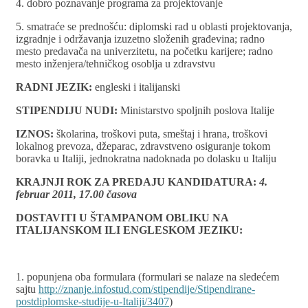
4. dobro poznavanje programa za projektovanje
5. smatraće se prednošću: diplomski rad u oblasti projektovanja,
izgradnje i održavanja izuzetno složenih građevina; radno
mesto predavača na univerzitetu, na početku karijere; radno
mesto inženjera/tehničkog osoblja u zdravstvu
RADNI JEZIK:
engleski i italijanski
STIPENDIJU NUDI:
Ministarstvo spoljnih poslova Italije
IZNOS:
školarina, troškovi puta, smeštaj i hrana, troškovi
lokalnog prevoza, džeparac, zdravstveno osiguranje tokom
boravka u Italiji, jednokratna nadoknada po dolasku u Italiju
KRAJNJI ROK ZA PREDAJU KANDIDATURA:
4.
februar 2011, 17.00 časova
DOSTAVITI U ŠTAMPANOM OBLIKU NA
ITALIJANSKOM ILI ENGLESKOM JEZIKU:
1. popunjena oba formulara (formulari se nalaze na sledećem
sajtu
http://znanje.infostud.com/stipendije/Stipendirane-
postdiplomske-studije-u-Italiji/3407
)