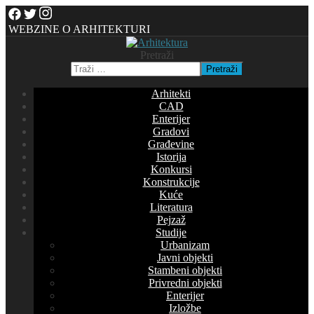
WEBZINE O ARHITEKTURI
Pretraži
Pretraži
Arhitekti
CAD
Enterijer
Gradovi
Građevine
Istorija
Konkursi
Konstrukcije
Kuće
Literatura
Pejzaž
Studije
Urbanizam
Javni objekti
Stambeni objekti
Privredni objekti
Enterijer
Izložbe