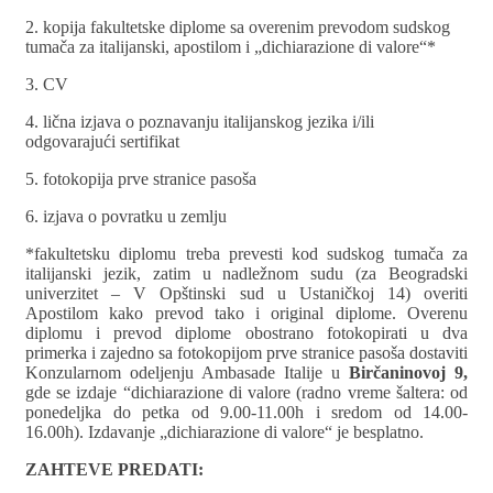
2. kopija fakultetske diplome sa overenim prevodom sudskog
tumača za italijanski, apostilom i „dichiarazione di valore“*
3. CV
4. lična izjava o poznavanju italijanskog jezika i/ili
odgovarajući sertifikat
5. fotokopija prve stranice pasoša
6. izjava o povratku u zemlju
*fakultetsku diplomu treba prevesti kod sudskog tumača za
italijanski jezik, zatim u nadležnom sudu (za Beogradski
univerzitet – V Opštinski sud u Ustaničkoj 14) overiti
Apostilom kako prevod tako i original diplome. Overenu
diplomu i prevod diplome obostrano fotokopirati u dva
primerka i zajedno sa fotokopijom prve stranice pasoša dostaviti
Konzularnom odeljenju Ambasade Italije u
Birčaninovoj 9,
gde se izdaje “dichiarazione di valore (radno vreme šaltera: od
ponedeljka do petka od 9.00-11.00h i sredom od 14.00-
16.00h). Izdavanje „dichiarazione di valore“ je besplatno.
ZAHTEVE PREDATI: