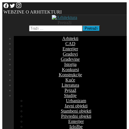
WEBZINE O ARHITEKTURI
Pretraži
Pretraži
Arhitekti
CAD
Enterijer
Gradovi
Građevine
Istorija
Konkursi
Konstrukcije
Kuće
Literatura
Pejzaž
Studije
Urbanizam
Javni objekti
Stambeni objekti
Privredni objekti
Enterijer
Izložbe