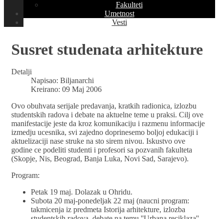
Fakulteti
Umetnost
Vesti
Susret studenata arhitekture
Detalji
Napisao:
Biljanarchi
Kreirano: 09 Maj 2006
Ovo obuhvata serijale predavanja, kratkih radionica, izlozbu
studentskih radova i debate na aktuelne teme u praksi. Cilj ove
manifestacije jeste da kroz komunikaciju i razmenu informacije
izmedju ucesnika, svi zajedno doprinesemo boljoj edukaciji i
aktuelizaciji nase struke na sto sirem nivou. Iskustvo ove
godine ce podeliti studenti i profesori sa pozvanih fakulteta
(Skopje, Nis, Beograd, Banja Luka, Novi Sad, Sarajevo).
Program:
Petak 19 maj. Dolazak u Ohridu.
Subota 20 maj-ponedeljak 22 maj (naucni program:
takmicenja iz predmeta Istorija arhitekture, izlozba
studentskih radova, debate na temu ''Urbana reciklaza'',