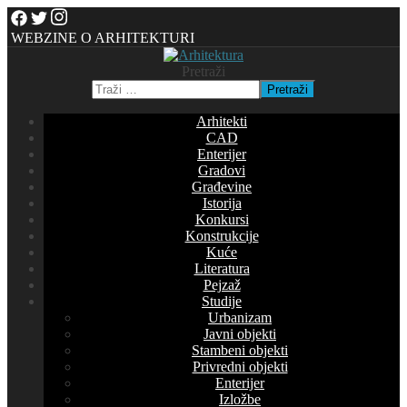
WEBZINE O ARHITEKTURI
Pretraži
Pretraži
Arhitekti
CAD
Enterijer
Gradovi
Građevine
Istorija
Konkursi
Konstrukcije
Kuće
Literatura
Pejzaž
Studije
Urbanizam
Javni objekti
Stambeni objekti
Privredni objekti
Enterijer
Izložbe