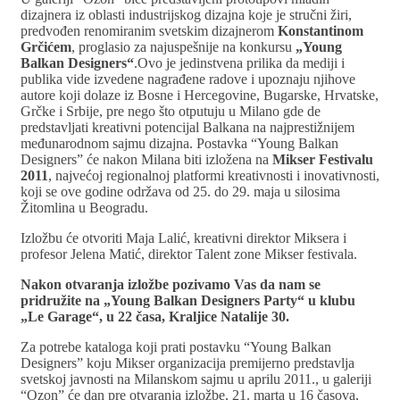
dizajnera iz oblasti industrijskog dizajna koje je stručni žiri,
predvođen renomiranim svetskim dizajnerom
Konstantinom
Grčićem
, proglasio za najuspešnije na konkursu
„Young
Balkan Designers“
.Ovo je jedinstvena prilika da mediji i
publika vide izvedene nagrađene radove i upoznaju njihove
autore koji dolaze iz Bosne i Hercegovine, Bugarske, Hrvatske,
Grčke i Srbije, pre nego što otputuju u Milano gde de
predstavljati kreativni potencijal Balkana na najprestižnijem
međunarodnom sajmu dizajna. Postavka “Young Balkan
Designers” će nakon Milana biti izložena na
Mikser Festivalu
2011
, najvećoj regionalnoj platformi kreativnosti i inovativnosti,
koji se ove godine održava od 25. do 29. maja u silosima
Žitomlina u Beogradu.
Izložbu će otvoriti Maja Lalić, kreativni direktor Miksera i
profesor Jelena Matić, direktor Talent zone Mikser festivala.
Nakon otvaranja izložbe pozivamo Vas da nam se
pridružite na „Young Balkan Designers Party“ u klubu
„Le Garage“, u 22 časa, Kraljice Natalije 30.
Za potrebe kataloga koji prati postavku “Young Balkan
Designers” koju Mikser organizacija premijerno predstavlja
svetskoj javnosti na Milanskom sajmu u aprilu 2011., u galeriji
“Ozon” će dan pre otvaranja izložbe, 21. marta u 16 časova,