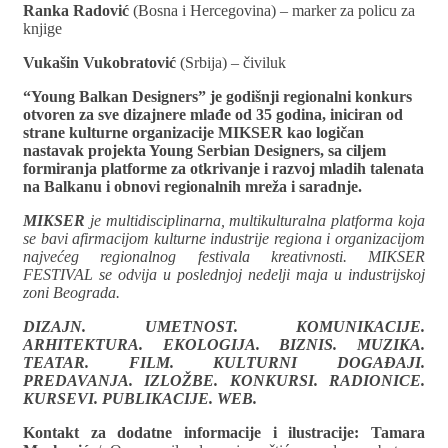
Ranka Radović
(Bosna i Hercegovina) – marker za policu za
knjige
Vukašin Vukobratović
(Srbija) – čiviluk
“Young Balkan Designers” je godišnji regionalni konkurs
otvoren za sve dizajnere mlađe od 35 godina, iniciran od
strane kulturne organizacije MIKSER kao logičan
nastavak projekta Young Serbian Designers, sa ciljem
formiranja platforme za otkrivanje i razvoj mladih talenata
na Balkanu i obnovi regionalnih mreža i saradnje.
MIKSER
je multidisciplinarna, multikulturalna platforma koja
se bavi afirmacijom kulturne industrije regiona i organizacijom
najvećeg regionalnog festivala kreativnosti. MIKSER
FESTIVAL se odvija u poslednjoj nedelji maja u industrijskoj
zoni Beograda.
DIZAJN. UMETNOST. KOMUNIKACIJE.
ARHITEKTURA. EKOLOGIJA. BIZNIS. MUZIKA.
TEATAR. FILM. KULTURNI DOGAĐAJI.
PREDAVANJA. IZLOŽBE. KONKURSI. RADIONICE.
KURSEVI. PUBLIKACIJE. WEB.
Kontakt za dodatne informacije i ilustracije: Tamara