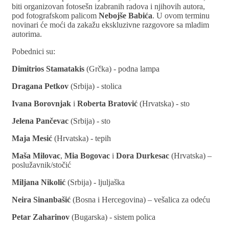
biti organizovan fotosešn izabranih radova i njihovih autora,
pod fotografskom palicom
Nebojše Babića
. U ovom terminu
novinari će moći da zakažu ekskluzivne razgovore sa mladim
autorima.
Pobednici su:
Dimitrios Stamatakis
(Grčka) - podna lampa
Dragana Petkov
(Srbija) - stolica
Ivana Borovnjak
i
Roberta Bratović
(Hrvatska) - sto
Jelena Pančevac
(Srbija) - sto
Maja Mesić
(Hrvatska) - tepih
Maša Milovac
,
Mia Bogovac
i
Dora Durkesac
(Hrvatska) –
poslužavnik/stočić
Miljana Nikolić
(Srbija) - ljuljaška
Neira Sinanbašić
(Bosna i Hercegovina) – vešalica za odeću
Petar Zaharinov
(Bugarska) - sistem polica