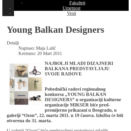
Fakulteti
Umetnost
Vesti
Young Balkan Designers
Detalji
Napisao:
Maja Lalić
Kreirano: 20 Mart 2011
NAJBOLJI MLADI DIZAJNERI
BALKANA PREDSTAVLJAJU
SVOJE RADOVE
Pobednički radovi regionalnog
konkursa „YOUNG BALKAN
DESIGNERS” u organizaciji kulturne
organizacije MIKSER biće pred-
premijerno prikazani u Beogradu, u
galeriji “Ozon”, 22. marta 2011. u 19 časova. Izložba će biti
otvorena do 31. marta.
U galeriji “Ozon” biće predstavljeni prototipovi mladih