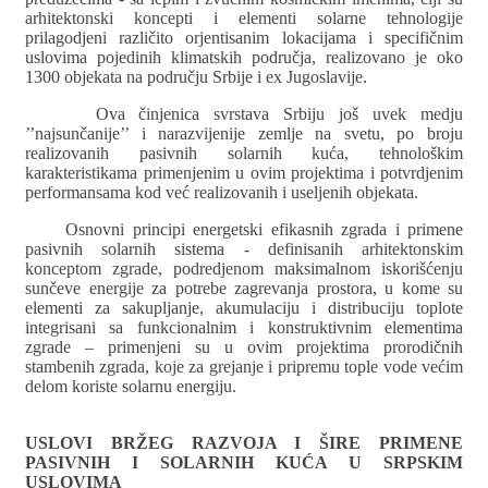
arhitektonski koncepti i elementi solarne tehnologije
prilagodjeni različito orjentisanim lokacijama i specifičnim
uslovima pojedinih klimatskih područja, realizovano je oko
1300 objekata na području Srbije i ex Jugoslavije.
Ova činjenica svrstava Srbiju još uvek medju
’’najsunčanije’’ i narazvijenije zemlje na svetu, po broju
realizovanih pasivnih solarnih kuća, tehnološkim
karakteristikama primenjenim u ovim projektima i potvrdjenim
performansama kod već realizovanih i useljenih objekata.
Osnovni principi energetski efikasnih zgrada i primene
pasivnih solarnih sistema - definisanih arhitektonskim
konceptom zgrade, podredjenom maksimalnom iskorišćenju
sunčeve energije za potrebe zagrevanja prostora, u kome su
elementi za sakupljanje, akumulaciju i distribuciju toplote
integrisani sa funkcionalnim i konstruktivnim elementima
zgrade – primenjeni su u ovim projektima prorodičnih
stambenih zgrada, koje za grejanje i pripremu tople vode većim
delom koriste solarnu energiju.
USLOVI BRŽEG RAZVOJA I ŠIRE PRIMENE
PASIVNIH I SOLARNIH KUĆA U SRPSKIM
USLOVIMA