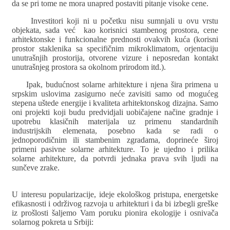
da se pri tome ne mora unapred postaviti pitanje visoke cene.
Investitori koji ni u početku nisu sumnjali u ovu vrstu
objekata, sada već kao korisnici stambenog prostora, cene
arhitektonske i funkcionalne prednosti ovakvih kuća (korisni
prostor staklenika sa specifičnim mikroklimatom, orjentaciju
unutrašnjih prostorija, otvorene vizure i neposredan kontakt
unutrašnjeg prostora sa okolnom prirodom itd.).
Ipak, budućnost solarne arhitekture i njena šira primena u
srpskim uslovima zasigurno neće zavisiti samo od mogućeg
stepena uštede energije i kvaliteta arhitektonskog dizajna. Samo
oni projekti koji budu predvidjali uobičajene načine gradnje i
upotrebu klasičnih materijala uz primenu standardnih
industrijskih elemenata, posebno kada se radi o
jednoporodičnim ili stambenim zgradama, doprineće široj
primeni pasivne solarne arhitekture. To je ujedno i prilika
solarne arhitekture, da potvrdi jednaka prava svih ljudi na
sunčeve zrake.
U interesu popularizacije, ideje ekološkog pristupa, energetske
efikasnosti i održivog razvoja u arhitekturi i da bi izbegli greške
iz prošlosti šaljemo Vam poruku pionira ekologije i osnivača
solarnog pokreta u Srbiji: