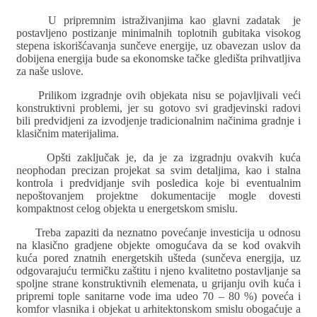
U pripremnim istraživanjima kao glavni zadatak je
postavljeno postizanje minimalnih toplotnih gubitaka visokog
stepena iskorišćavanja sunčeve energije, uz obavezan uslov da
dobijena energija bude sa ekonomske tačke gledišta prihvatljiva
za naše uslove.
Prilikom izgradnje ovih objekata nisu se pojavljivali veći
konstruktivni problemi, jer su gotovo svi gradjevinski radovi
bili predvidjeni za izvodjenje tradicionalnim načinima gradnje i
klasičnim materijalima.
Opšti zaključak je, da je za izgradnju ovakvih kuća
neophodan precizan projekat sa svim detaljima, kao i stalna
kontrola i predvidjanje svih posledica koje bi eventualnim
nepoštovanjem projektne dokumentacije mogle dovesti
kompaktnost celog objekta u energetskom smislu.
Treba zapaziti da neznatno povećanje investicija u odnosu
na klasično gradjene objekte omogućava da se kod ovakvih
kuća pored znatnih energetskih ušteda (sunčeva energija, uz
odgovarajuću termičku zaštitu i njeno kvalitetno postavljanje sa
spoljne strane konstruktivnih elemenata, u grijanju ovih kuća i
pripremi tople sanitarne vode ima udeo 70 – 80 %) poveća i
komfor vlasnika i objekat u arhitektonskom smislu obogaćuje a