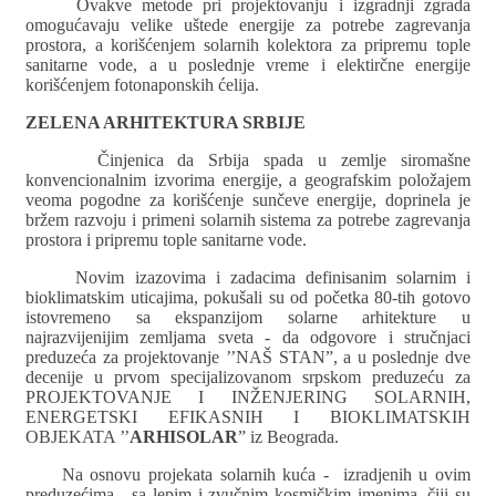
Ovakve metode pri projektovanju i izgradnji zgrada
omogućavaju velike uštede energije za potrebe zagrevanja
prostora, a korišćenjem solarnih kolektora za pripremu tople
sanitarne vode, a u poslednje vreme i elektirčne energije
korišćenjem fotonaponskih ćelija.
ZELENA ARHITEKTURA SRBIJE
Činjenica da Srbija spada u zemlje siromašne
konvencionalnim izvorima energije, a geografskim položajem
veoma pogodne za korišćenje sunčeve energije, doprinela je
bržem razvoju i primeni solarnih sistema za potrebe zagrevanja
prostora i pripremu tople sanitarne vode.
Novim izazovima i zadacima definisanim solarnim i
bioklimatskim uticajima, pokušali su od početka 80-tih gotovo
istovremeno sa ekspanzijom solarne arhitekture u
najrazvijenijim zemljama sveta - da odgovore i stručnjaci
preduzeća za projektovanje ’’NAŠ STAN”, a u poslednje dve
decenije u prvom specijalizovanom srpskom preduzeću za
PROJEKTOVANJE I INŽENJERING SOLARNIH,
ENERGETSKI EFIKASNIH I BIOKLIMATSKIH
OBJEKATA ’’
ARHISOLAR
” iz Beograda.
Na osnovu projekata solarnih kuća - izradjenih u ovim
preduzećima - sa lepim i zvučnim kosmičkim imenima, čiji su