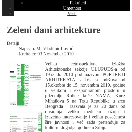
Fakulteti
Umetnost
Vesti
Zeleni dani arhitekture
Detalji
Napisao:
Mr Vladimir Lovrić
Kreirano: 03 Novembar 2010
Velika retrospektivna izložba
Arhitektonske sekcije ULUPUDS-a od
1953 do 2010 pod nazivom PORTRETI
ARHITEKATA, - koja se održava od
15.oktobra do 15. novembra 2010. godine
u velikom i eksponiranom prostoru u
prizemlju Robne kuće NAMA, Knez
Mihailova 5 na Trgu Republike u srcu
Beograda - izazvala je za 20 dana od
otvaranja veliku medijsku pažnju i
izuzetno interesovanje i veliku posećenost
šire javnosti i već sada pretenduje za
kulturni dogadjaj godine u Srbiji.