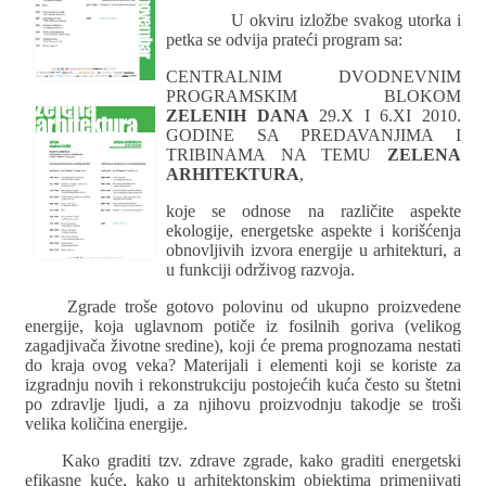
U okviru izložbe svakog utorka i
petka se odvija prateći program sa:
CENTRALNIM DVODNEVNIM
PROGRAMSKIM BLOKOM
ZELENIH DANA
29.X I 6.XI 2010.
GODINE SA PREDAVANJIMA I
TRIBINAMA NA TEMU
ZELENA
ARHITEKTURA
,
koje se odnose na različite aspekte
ekologije, energetske aspekte i korišćenja
obnovljivih izvora energije u arhitekturi, a
u funkciji održivog razvoja.
Zgrade troše gotovo polovinu od ukupno proizvedene
energije, koja uglavnom potiče iz fosilnih goriva (velikog
zagadjivača životne sredine), koji će prema prognozama nestati
do kraja ovog veka? Materijali i elementi koji se koriste za
izgradnju novih i rekonstrukciju postojećih kuća često su štetni
po zdravlje ljudi, a za njihovu proizvodnju takodje se troši
velika količina energije.
Kako graditi tzv. zdrave zgrade, kako graditi energetski
efikasne kuće, kako u arhitektonskim objektima primenjivati