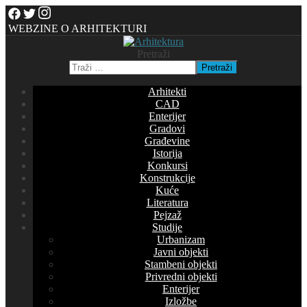
WEBZINE O ARHITEKTURI
Pretraži
Pretraži
Arhitekti
CAD
Enterijer
Gradovi
Građevine
Istorija
Konkursi
Konstrukcije
Kuće
Literatura
Pejzaž
Studije
Urbanizam
Javni objekti
Stambeni objekti
Privredni objekti
Enterijer
Izložbe