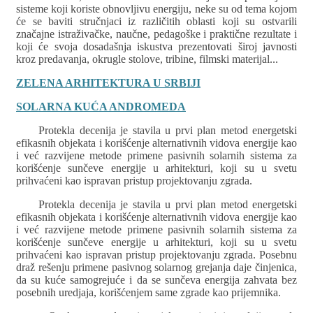
sisteme koji koriste obnovljivu energiju, neke su od tema kojom
će se baviti stručnjaci iz različitih oblasti koji su ostvarili
značajne istraživačke, naučne, pedagoške i praktične rezultate i
koji će svoja dosadašnja iskustva prezentovati široj javnosti
kroz predavanja, okrugle stolove, tribine, filmski materijal...
ZELENA ARHITEKTURA U SRBIJI
SOLARNA KUĆA ANDROMEDA
Protekla decenija je stavila u prvi plan metod energetski
efikasnih objekata i korišćenje alternativnih vidova energije kao
i već razvijene metode primene pasivnih solarnih sistema za
korišćenje sunčeve energije u arhitekturi, koji su u svetu
prihvaćeni kao ispravan pristup projektovanju zgrada.
Protekla decenija je stavila u prvi plan metod energetski
efikasnih objekata i korišćenje alternativnih vidova energije kao
i već razvijene metode primene pasivnih solarnih sistema za
korišćenje sunčeve energije u arhitekturi, koji su u svetu
prihvaćeni kao ispravan pristup projektovanju zgrada. Posebnu
draž rešenju primene pasivnog solarnog grejanja daje činjenica,
da su kuće samogrejuće i da se sunčeva energija zahvata bez
posebnih uredjaja, korišćenjem same zgrade kao prijemnika.