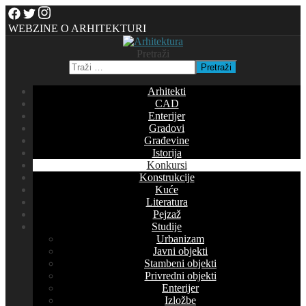
WEBZINE O ARHITEKTURI
Pretraži
Pretraži
Arhitekti
CAD
Enterijer
Gradovi
Građevine
Istorija
Konkursi
Konstrukcije
Kuće
Literatura
Pejzaž
Studije
Urbanizam
Javni objekti
Stambeni objekti
Privredni objekti
Enterijer
Izložbe