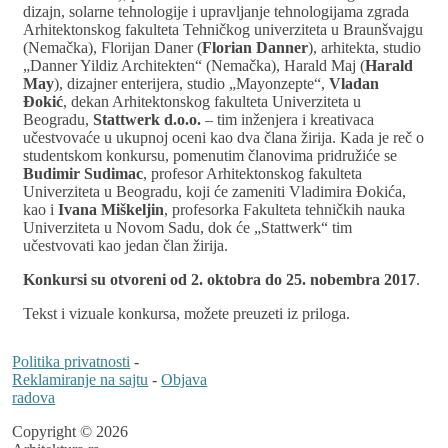
dizajn, solarne tehnologije i upravljanje tehnologijama zgrada
Arhitektonskog fakulteta Tehničkog univerziteta u Braunšvajgu
(Nemačka), Florijan Daner (
Florian Danner
), arhitekta, studio
„Danner Yildiz Architekten“ (Nemačka), Harald Maj (
Harald
May
), dizajner enterijera, studio „Mayonzepte“,
Vladan
Đokić
, dekan Arhitektonskog fakulteta Univerziteta u
Beogradu,
Stattwerk d.o.o.
– tim inženjera i kreativaca
učestvovaće u ukupnoj oceni kao dva člana žirija. Kada je reč o
studentskom konkursu, pomenutim članovima pridružiće se
Budimir Sudimac
, profesor Arhitektonskog fakulteta
Univerziteta u Beogradu, koji će zameniti Vladimira Đokića,
kao i
Ivana Miškeljin
, profesorka Fakulteta tehničkih nauka
Univerziteta u Novom Sadu, dok će „Stattwerk“ tim
učestvovati kao jedan član žirija.
Konkursi su otvoreni od 2. oktobra do 25. nobembra 2017
.
Tekst i vizuale konkursa, možete preuzeti iz priloga.
Politika privatnosti
-
Reklamiranje na sajtu
-
Objava
radova
Copyright © 2026