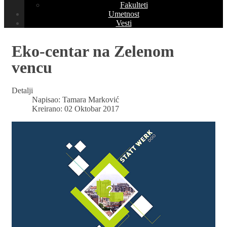
Fakulteti
Umetnost
Vesti
Eko-centar na Zelenom
vencu
Detalji
Napisao:
Tamara Marković
Kreirano: 02 Oktobar 2017