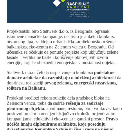
Projektantski biro Stattwerk d.o.o. iz Beograda, ogranak
istoimene nemačke kompanije, raspisao je anketni konkurs,
otvorenog tipa, za idejno urbanističko-arhitektonsko rešenje
balkanskog eko-centra na Zelenom vencu u Beogradu. Od
učesnika se očekuje da ponude projekte koji uključuju zelene
fasade – vertikalne bašte i korišćenje obnovljivih izvora
energije, koji će obezbediti energetsku samostalnost objekta.
Stattwerk d.o.o. želi da raspisivanjem konkursa
podstakne
domaće arhitekte da razmišljaju o održivoj arhitekturi
i da
doprinesu realizaciji
prvog zelenog, energetski nezavisnog
solitera na Balkanu
.
Projektni predlozi rekonstrukcije dela gradskog bloka na
Zelenom vencu, treba da sadrže
rešenja za sadržaje
planiranog objekta
: apartmane, restoran, bar i vidikovac kao i
poslovni prostor namenjen isključivo ekološki orijentisanim
kompanijama, edukativni eko-centar i garažni prostor.
Pravo
učešća imaju diplomirane arhitekte, koje poseduju
državljanstvo Republike Srbije ili žive i rade na njenoj