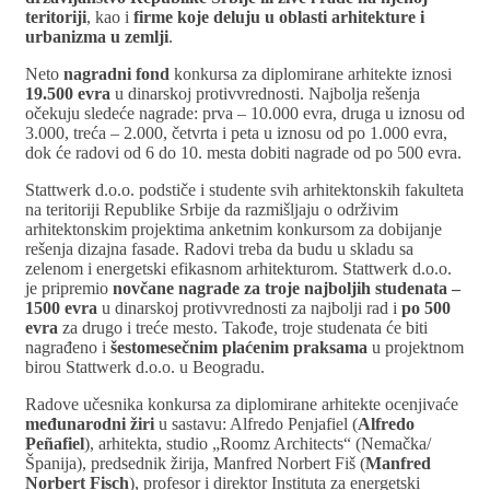
teritoriji
, kao i
firme koje deluju u oblasti arhitekture i
urbanizma u zemlji
.
Neto
nagradni fond
konkursa za diplomirane arhitekte iznosi
19.500 evra
u dinarskoj protivvrednosti. Najbolja rešenja
očekuju sledeće nagrade: prva – 10.000 evra, druga u iznosu od
3.000, treća – 2.000, četvrta i peta u iznosu od po 1.000 evra,
dok će radovi od 6 do 10. mesta dobiti nagrade od po 500 evra.
Stattwerk d.o.o. podstiče i studente svih arhitektonskih fakulteta
na teritoriji Republike Srbije da razmišljaju o održivim
arhitektonskim projektima anketnim konkursom za dobijanje
rešenja dizajna fasade. Radovi treba da budu u skladu sa
zelenom i energetski efikasnom arhitekturom. Stattwerk d.o.o.
je pripremio
novčane nagrade za troje najboljih studenata –
1500 evra
u dinarskoj protivvrednosti za najbolji rad i
po 500
evra
za drugo i treće mesto. Takođe, troje studenata će biti
nagrađeno i
šestomesečnim plaćenim praksama
u projektnom
birou Stattwerk d.o.o. u Beogradu.
Radove učesnika konkursa za diplomirane arhitekte ocenjivaće
međunarodni žiri
u sastavu: Alfredo Penjafiel (
Alfredo
Peñafiel
), arhitekta, studio „Roomz Architects“ (Nemačka/
Španija), predsednik žirija, Manfred Norbert Fiš (
Manfred
Norbert Fisch
), profesor i direktor Instituta za energetski