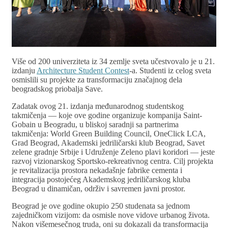
Više od 200 univerziteta iz 34 zemlje sveta učestvovalo je u 21.
izdanju
Architecture Student Contest
-a. Studenti iz celog sveta
osmislili su projekte za transformaciju značajnog dela
beogradskog priobalja Save.
Zadatak ovog 21. izdanja međunarodnog studentskog
takmičenja — koje ove godine organizuje kompanija Saint-
Gobain u Beogradu, u bliskoj saradnji sa partnerima
takmičenja: World Green Building Council, OneClick LCA,
Grad Beograd, Akademski jedriličarski klub Beograd, Savet
zelene gradnje Srbije i Udruženje Zeleno plavi koridori — jeste
razvoj vizionarskog Sportsko-rekreativnog centra. Cilj projekta
je revitalizacija prostora nekadašnje fabrike cementa i
integracija postojećeg Akademskog jedriličarskog kluba
Beograd u dinamičan, održiv i savremen javni prostor.
Beograd je ove godine okupio 250 studenata sa jednom
zajedničkom vizijom: da osmisle nove vidove urbanog života.
Nakon višemesečnog truda, oni su dokazali da transformacija