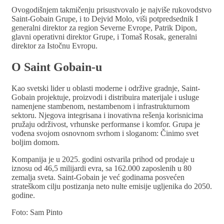
Ovogodišnjem takmičenju prisustvovalo je najviše rukovodstvo
Saint-Gobain Grupe, i to Dejvid Molo, viši potpredsednik I
generalni direktor za region Severne Evrope, Patrik Dipon,
glavni operativni direktor Grupe, i Tomaš Rosak, generalni
direktor za Istočnu Evropu.
O Saint Gobain-u
Kao svetski lider u oblasti moderne i održive gradnje, Saint-
Gobain projektuje, proizvodi i distribuira materijale i usluge
namenjene stambenom, nestambenom i infrastrukturnom
sektoru. Njegova integrisana i inovativna rešenja korisnicima
pružaju održivost, vrhunske performanse i komfor. Grupa je
vođena svojom osnovnom svrhom i sloganom: Činimo svet
boljim domom.
Kompanija je u 2025. godini ostvarila prihod od prodaje u
iznosu od 46,5 milijardi evra, sa 162.000 zaposlenih u 80
zemalja sveta. Saint-Gobain je već godinama posvećen
strateškom cilju postizanja neto nulte emisije ugljenika do 2050.
godine.
Foto: Sam Pinto