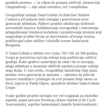
gradskih prostora — sa ciljem da postanu održiviji, inkluzivniji
i inspirativniji — nije samo ostvariva, već i neophodna.
Ovogodišnje izdanje Saint-Gobain Architecture Student
Contest-a još jednom ističe energiju i posvećenost nove
generacije arhitekata. Njihovi projekti odražavaju složenost
savremenih izazova: kombinovanje novogradnje i renoviranja,
prilagođavanje lokalnom kontekstu i projektovanje prostora koji
unapređuju kvalitet života uz istovremeno očuvanje resursa,
podržavajući plan održive i ekološki svesne budućnosti
Beograda.
U Saint-Gobain-u delimo ovu viziju. Već više od 360 godina,
Grupa je posvećena razvoju rešenja koja podržavaju održivu
gradnju. Kako gradovi nastavljaju da rastu i da se razvijaju,
uloga arhitekata u stvaranju održivih zajednica postaje važnija
nego ikada. U tom svetlu, ovogodišnje takmičenje šalje jasnu
poruku: nova generacija je spremna — spremna da prihvati
izazove sutrašnjice i pomogne da svet postane bolje mesto za
život, izjavio je Patrik Dipon, operativni direktor Saint-Gobain
Grupe.
Svake godine projekti stavljaju sve veći naglasak na ekološke
aspekte, poput procene životnog ciklusa objekta (Life Cycle
Assessments), uspešno balansirajući između funkcionalnosti i