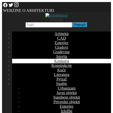
WEBZINE O ARHITEKTURI
Pretraži
Pretraži
Arhitekti
CAD
Enterijer
Gradovi
Građevine
Istorija
Konkursi
Konstrukcije
Kuće
Literatura
Pejzaž
Studije
Urbanizam
Javni objekti
Stambeni objekti
Privredni objekti
Enterijer
Izložbe