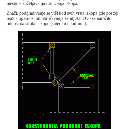
mestima sučeljavanja i suticanja iskopa.
Znači, podgrađivanje se vrši kod svih vrsta iskopa gde postoji
realna opasnost od obrušavanja zemljista. Ovo se naročito
odnosi na široke iskope (sutereni i podrumi).