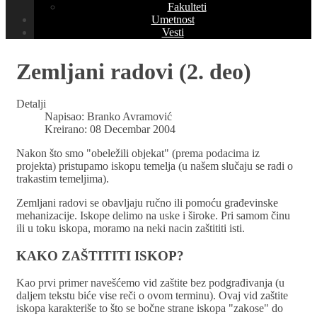
Fakulteti
Umetnost
Vesti
Zemljani radovi (2. deo)
Detalji
Napisao:
Branko Avramović
Kreirano: 08 Decembar 2004
Nakon što smo "obeležili objekat" (prema podacima iz
projekta) pristupamo iskopu temelja (u našem slučaju se radi o
trakastim temeljima).
Zemljani radovi se obavljaju ručno ili pomoću građevinske
mehanizacije. Iskope delimo na uske i široke. Pri samom činu
ili u toku iskopa, moramo na neki nacin zaštititi isti.
KAKO ZAŠTITITI ISKOP?
Kao prvi primer navešćemo vid zaštite bez podgrađivanja (u
daljem tekstu biće vise reči o ovom terminu). Ovaj vid zaštite
iskopa karakteriše to što se bočne strane iskopa "zakose" do