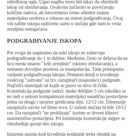
određenog ugla. Ugao nagiba mora biti takav da obezbedi
iskop od obrušavanja. Ovakvim načinom se povećavaju
količine radova, ali istovremeno ćemo uštedeti znatna
materijalna sredstva u odnosu na sistem podgrađivanja. Ovaj
vid zaštite iskopa radićemo samo u slučaju gde nam to vrsta
zemljista omogućava.
PODGRAĐIVANJE ISKOPA
Pre svega da naglasimo da uski iskopi ne zahtevaju
podrgrađivanje do 1 m dubine. Međutim, često se dešava da na
licu mesta imamo "loše zemljiste" (sklono obrušavanju), a
nemamo dovoljno prostora za manipulaciju. Tada pristupamo
varijanti podgrađivanja iskopa. Primarni detalj u izvođenju
ovakvog "zahvata" su tzv. razupirači (rasponke) i podgrade.
Najčešći materijali od kojih se prave su drvo ili čelik.
Konstrukcija podgrade sadrzi: daske debljine 5 cm (ukoliko se
ne radi o nekom kompaktnom materijalu) nasatično postavljene
jedna na drugu i spojene gredicama dim. 12/12 cm. Dimenzije
razupirača zavise od širine rova. U našem slučaju bi bile 10/12
cm. Da razupirači "ne proklizaju" koriste se drveni klinovi
naizmenično postavljeni. Pri formiranju konstrukcije najpre se
obezbeđuje gornji deo iskopa.
Izuzetnu paznju kod izvođenja podgrade treba obratiti na