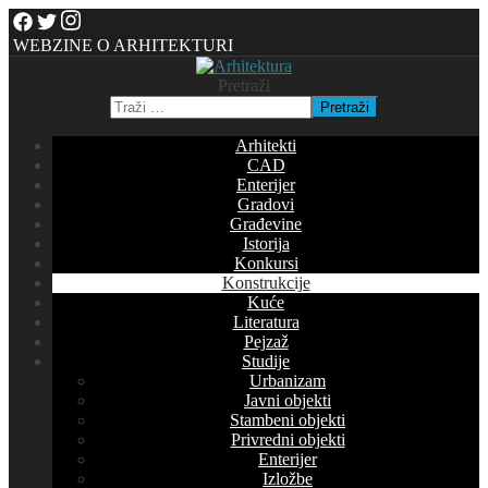
WEBZINE O ARHITEKTURI
Pretraži
Pretraži
Arhitekti
CAD
Enterijer
Gradovi
Građevine
Istorija
Konkursi
Konstrukcije
Kuće
Literatura
Pejzaž
Studije
Urbanizam
Javni objekti
Stambeni objekti
Privredni objekti
Enterijer
Izložbe