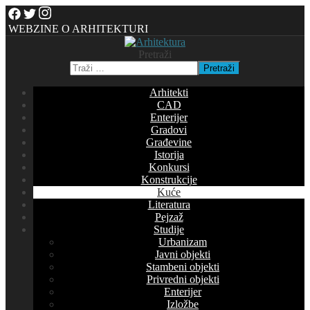
WEBZINE O ARHITEKTURI
Pretraži
Pretraži
Arhitekti
CAD
Enterijer
Gradovi
Građevine
Istorija
Konkursi
Konstrukcije
Kuće
Literatura
Pejzaž
Studije
Urbanizam
Javni objekti
Stambeni objekti
Privredni objekti
Enterijer
Izložbe