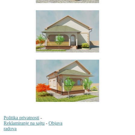
Politika privatnosti
-
Reklamiranje na sajtu
-
Objava
radova