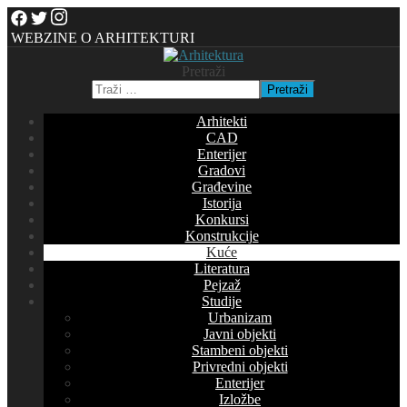
WEBZINE O ARHITEKTURI
Pretraži
Pretraži
Arhitekti
CAD
Enterijer
Gradovi
Građevine
Istorija
Konkursi
Konstrukcije
Kuće
Literatura
Pejzaž
Studije
Urbanizam
Javni objekti
Stambeni objekti
Privredni objekti
Enterijer
Izložbe