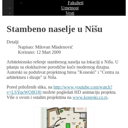
Fakulteti
Umetnost
Vesti
Stambeno naselje u Nišu
Detalji
Napisao:
Milovan Mladenović
Kreirano: 12 Mart 2009
Arhitektonsko rešenje stambenog naselja na lokaciji u Nišu. U
pitanju su ekskluzivne porodične kuće modernog dizajna.
Autorski su poduhvat projektnog biroa "Koneski" i "Centra za
arhitekturu i dizajn" iz Niša.
Pored priloženih slika, na
http://www.youtube.com/watch?
v=LSYqeWO8QJ0
možete pogledati HD animaciju projekta.
Više o ovom i ostalim projektima na
www.koneski.co.rs
.