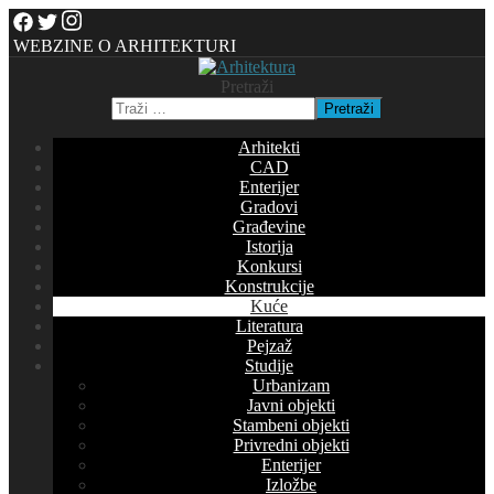
WEBZINE O ARHITEKTURI
Pretraži
Pretraži
Arhitekti
CAD
Enterijer
Gradovi
Građevine
Istorija
Konkursi
Konstrukcije
Kuće
Literatura
Pejzaž
Studije
Urbanizam
Javni objekti
Stambeni objekti
Privredni objekti
Enterijer
Izložbe