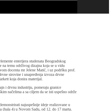
elemente enterijera studenata Beogradskog
ve na temu održivog dizajna koja se u vidu
tvom docenta mr Jelene Matić, i uz podršku prof.
rvne sirovine i unapređenja izvoza drvne
arkett koja donira materijal.
zajn i drvnu industriju, pomeraju granice
kim načelima a sa ciljem da se isti uspešno održe
emonstrirati najuspešnije ideje realizovane u
ta (hala 4) u Novom Sadu, od 12. do 17 marta.