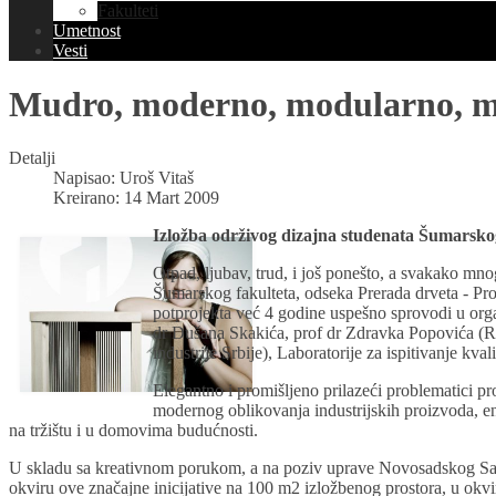
Fakulteti
Umetnost
Vesti
Mudro, moderno, modularno, 
Detalji
Napisao:
Uroš Vitaš
Kreirano: 14 Mart 2009
Izložba održivog dizajna studenata Šumarsko
Otpad, ljubav, trud, i još ponešto, a svakako m
Šumarskog fakulteta, odseka Prerada drveta - Proj
potprojekta već 4 godine uspešno sprovodi u orga
dr Dušana Skakića, prof dr Zdravka Popovića (Ru
industrije Srbije), Laboratorije za ispitivanje kv
Elegantno i promišljeno prilazeći problematici pro
modernog oblikovanja industrijskih proizvoda, en
na tržištu i u domovima budućnosti.
U skladu sa kreativnom porukom, a na poziv uprave Novosadskog Sajma 
okviru ove značajne inicijative na 100 m2 izložbenog prostora, u ok