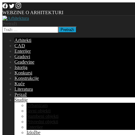
WEBZINE O ARHITEKTURI
Pretraži
Pretraži
Arhitekti
CAD
Enterijer
Gradovi
Građevine
Istorija
Konkursi
Konstrukcije
Kuće
Literatura
Pejzaž
Studije
Urbanizam
Javni objekti
Stambeni objekti
Privredni objekti
Enterijer
Izložbe