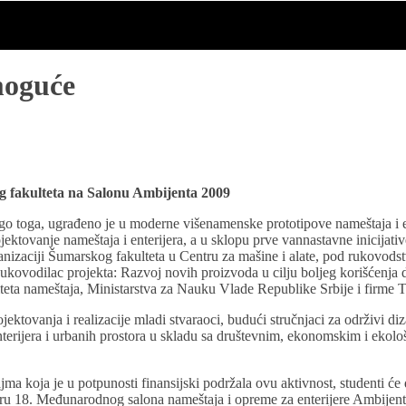
moguće
g fakulteta na Salonu Ambijenta 2009
nogo toga, ugrađeno je u moderne višenamenske prototipove nameštaja i 
ektovanje nameštaja i enterijera, a u sklopu prve vannastavne inicijati
nizaciji Šumarskog fakulteta u Centru za mašine i alate, pod rukovods
kovodilac projekta: Razvoj novih proizvoda u cilju boljeg korišćenja d
aliteta nameštaja, Ministarstva za Nauku Vlade Republike Srbije i firme T
jektovanja i realizacije mladi stvaraoci, budući stručnjaci za održivi di
terijera i urbanih prostora u skladu sa društevnim, ekonomskim i ekološ
koja je u potpunosti finansijski podržala ovu aktivnost, studenti će d
viru 18. Međunarodnog salona nameštaja i opreme za enterijere Ambijen