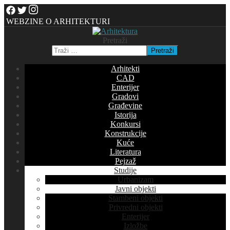
WEBZINE O ARHITEKTURI
Pretraži
Pretraži
Arhitekti
CAD
Enterijer
Gradovi
Građevine
Istorija
Konkursi
Konstrukcije
Kuće
Literatura
Pejzaž
Studije
Urbanizam
Javni objekti
Stambeni objekti
Privredni objekti
Enterijer
Izložbe