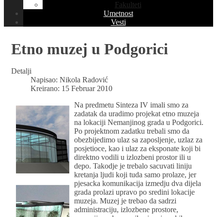
Fakulteti
Umetnost
Vesti
Etno muzej u Podgorici
Detalji
Napisao:
Nikola Radović
Kreirano: 15 Februar 2010
Na predmetu Sinteza IV imali smo za
zadatak da uradimo projekat etno muzeja
na lokaciji Nemanjinog grada u Podgorici.
Po projektnom zadatku trebali smo da
obezbijedimo ulaz sa zaposljenje, uzlaz za
posjetioce, kao i ulaz za eksponate koji bi
direktno vodili u izlozbeni prostor ili u
depo. Takodje je trebalo sacuvati liniju
kretanja ljudi koji tuda samo prolaze, jer
pjesacka komunikacija izmedju dva dijela
grada prolazi upravo po sredini lokacije
muzeja. Muzej je trebao da sadrzi
administraciju, izlozbene prostore,