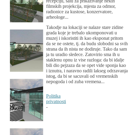
recepciju, salu za prikazivanje nekih
filmskih projekcija, mjesta za odmor,
radionice za kustose, konzervatore,
arheologe...
Takodje na lokaciji se nalaze stare zidine
grada koje je trebalo ukomponovati u
muzej i iskoristiti ih kao eksponat pritom
da se ne ostete, tj. da budu slobodni sa svih
strana da ih nista ne dodiruje. Tako da sam
ja tu uradio sledece. Zatovirio sma ih u
staklenu opnu iz vise razloga: da bi idalje
bili dio pejzaza da se opet vide sponja kao
i iznutra, i naravno radili lakseg odrzavanja
istog, da bi se sacuvali od vremenskih
nepogoda i od zuba vremena...
Politika
privatnosti
-