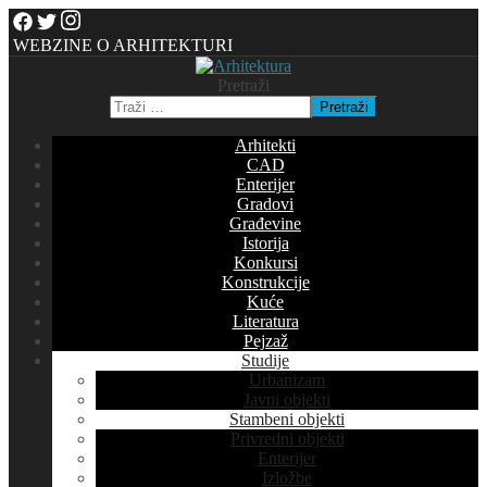
WEBZINE O ARHITEKTURI
Pretraži
Pretraži
Arhitekti
CAD
Enterijer
Gradovi
Građevine
Istorija
Konkursi
Konstrukcije
Kuće
Literatura
Pejzaž
Studije
Urbanizam
Javni objekti
Stambeni objekti
Privredni objekti
Enterijer
Izložbe