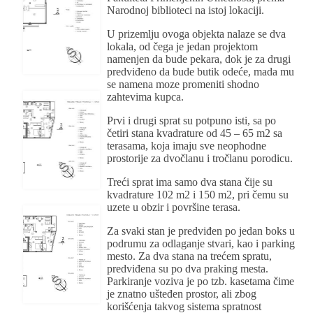
Narodnoj biblioteci na istoj lokaciji.
U prizemlju ovoga objekta nalaze se dva
lokala, od čega je jedan projektom
namenjen da bude pekara, dok je za drugi
predviđeno da bude butik odeće, mada mu
se namena moze promeniti shodno
zahtevima kupca.
Prvi i drugi sprat su potpuno isti, sa po
četiri stana kvadrature od 45 – 65 m2 sa
terasama, koja imaju sve neophodne
prostorije za dvočlanu i tročlanu porodicu.
Treći sprat ima samo dva stana čije su
kvadrature 102 m2 i 150 m2, pri čemu su
uzete u obzir i površine terasa.
Za svaki stan je predviđen po jedan boks u
podrumu za odlaganje stvari, kao i parking
mesto. Za dva stana na trećem spratu,
predviđena su po dva praking mesta.
Parkiranje voziva je po tzb. kasetama čime
je znatno ušteđen prostor, ali zbog
korišćenja takvog sistema spratnost