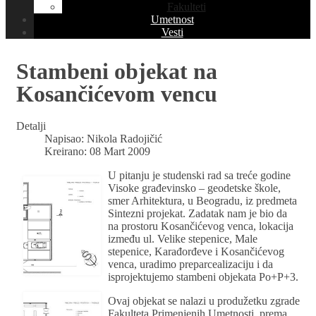
Fakulteti
Umetnost
Vesti
Stambeni objekat na
Kosančićevom vencu
Detalji
Napisao:
Nikola Radojičić
Kreirano: 08 Mart 2009
U pitanju je studenski rad sa treće godine
Visoke građevinsko – geodetske škole,
smer Arhitektura, u
Beograd
u, iz predmeta
Sintezni projekat. Zadatak nam je bio da
na prostoru Kosančićevog venca, lokacija
između ul. Velike stepenice, Male
stepenice, Karađorđeve i Kosančićevog
venca, uradimo preparcealizaciju i da
isprojektujemo stambeni objekata Po+P+3.
Ovaj objekat se nalazi u produžetku zgrade
Fakulteta Primenjenih Umetnosti, prema