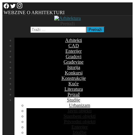
WEBZINE O ARHITEKTURI
Pretraži
Pretraži
Arhitekti
CAD
Enterijer
Gradovi
Građevine
Istorija
Konkursi
Konstrukcije
Kuće
Literatura
Pejzaž
Studije
Urbanizam
Javni objekti
Stambeni objekti
Privredni objekti
Enterijer
Izložbe