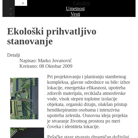
Fakulteti
Umetnost
Vesti
Ekološki prihvatljivo
stanovanje
Detalji
Napisao:
Marko Jovanović
Kreirano: 08 Oktobar 2009
Pri projektovanju i planiranju stambenog
kompleksa, glavne odrednice su bile: izbor
lokacije, energetska efikasnost, upotreba
zdravih materijala, reciklaža atmosferske
vode, visok stepen toplotne izolacije
objekata, organski dizajn, olakšan pristup
hendikepiranim osobama i intenzivna
upotreba zelenila. Osnovna ideja projekta
je stvaranje životnog prostora po meri
čoveka i identiteta lokacije.
Pešačke staze stvaraju dinamičan doživljaj