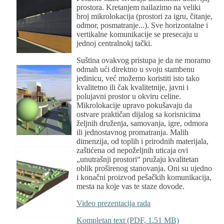
prostora. Kretanjem nailazimo na veliki
broj mikrolokacija (prostori za igru, čitanje,
odmor, posmatranje...). Sve horizontalne i
vertikalne komunikacije se presecaju u
jednoj centralnokj tački.
Suština ovakvog pristupa je da ne moramo
odmah ući direktno u svoju stambenu
jedinicu, već možemo koristiti isto tako
kvalitetno ili čak kvalitetnije, javni i
polujavni prostor u okviru celine.
Mikrolokacije upravo pokušavaju da
ostvare praktičan dijalog sa korisnicima
željnih druženja, samovanja, igre, odmora
ili jednostavnog promatranja. Malih
dimenzija, od toplih i prirodnih materijala,
zaštićena od nepoželjnih uticaja ovi
„unutrašnji prostori“ pružaju kvalitetan
oblik proširenog stanovanja. Oni su ujedno
i konačni proizvod pešačkih komunikacija,
mesta na koje vas te staze dovode.
Video prezentacija rada
Kompletan text (PDF, 1.51 MB)