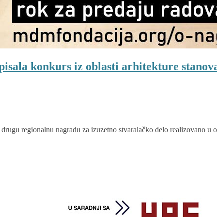
isala konkurs iz oblasti arhitekture stanov
drugu regionalnu nagradu za izuzetno stvaralačko delo realizovano u ob