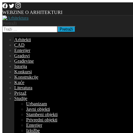
WEBZINE O ARHITEKTURI
Pretraži
Pretraži
Arhitekti
CAD
Enterijer
Gradovi
Građevine
Istorija
Konkursi
Konstrukcije
Kuće
Literatura
Pejzaž
Studije
Urbanizam
Javni objekti
Stambeni objekti
Privredni objekti
Enterijer
Izložbe