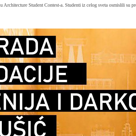
u Architecture Student Contest-a. Studenti iz celog sveta osmislili su p