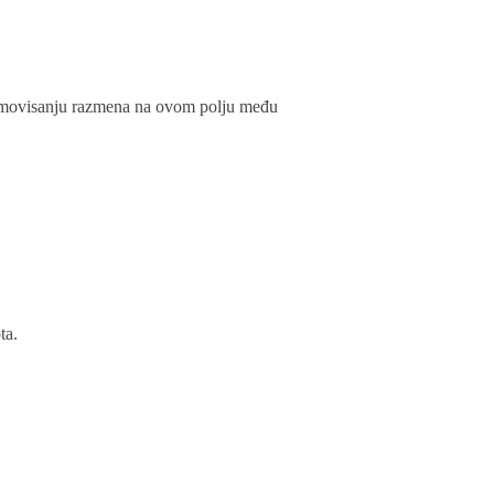
 promovisanju razmena na ovom polju među
ta.