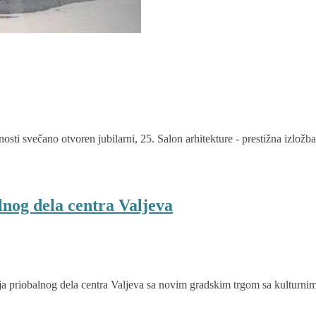
i svečano otvoren jubilarni, 25. Salon arhitekture - prestižna izložba n
lnog dela centra Valjeva
ja priobalnog dela centra Valjeva sa novim gradskim trgom sa kulturnim