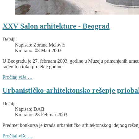
XXV Salon arhitekture - Beograd
Detalji
Napisao:
Zorana Melović
Kreirano: 08 Mart 2003
U Beogradu je 27. februara 2003. godine u Muzeju primenjenih umetnost
rađenih u toku protekle godine.
Pročitaj više …
Urbanističko-arhitektonsko rešenje prioba
Detalji
Napisao:
DAB
Kreirano: 28 Februar 2003
Predmet konkursa je izrada urbanističko-arhitektonskog idejnog rešen
Pročitaj više …