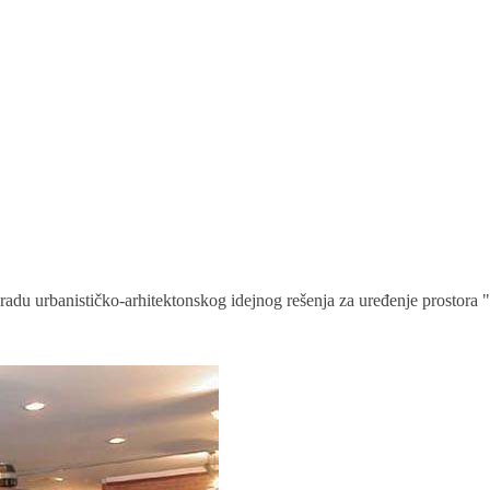
 izradu urbanističko-arhitektonskog idejnog rešenja za uređenje prost