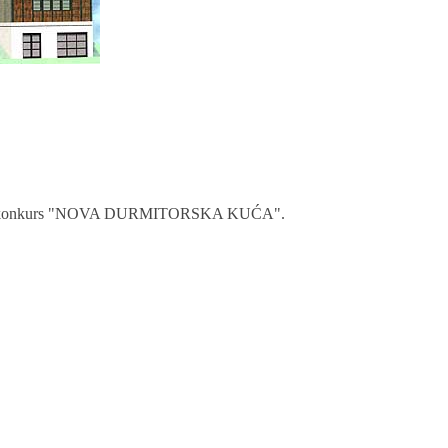
anonimni konkurs "NOVA DURMITORSKA KUĆA".