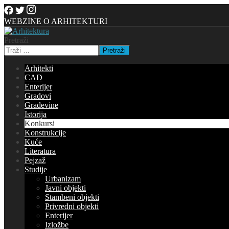
WEBZINE O ARHITEKTURI
Pretraži
Pretraži
Arhitekti
CAD
Enterijer
Gradovi
Građevine
Istorija
Konkursi
Konstrukcije
Kuće
Literatura
Pejzaž
Studije
Urbanizam
Javni objekti
Stambeni objekti
Privredni objekti
Enterijer
Izložbe