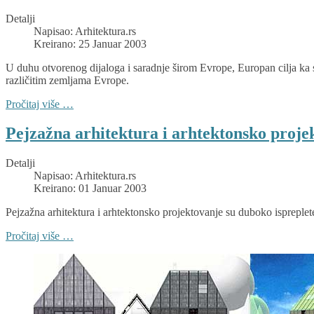
Detalji
Napisao:
Arhitektura.rs
Kreirano: 25 Januar 2003
U duhu otvorenog dijaloga i saradnje širom Evrope, Europan cilja ka 
različitim zemljama Evrope.
Pročitaj više …
Pejzažna arhitektura i arhtektonsko proje
Detalji
Napisao:
Arhitektura.rs
Kreirano: 01 Januar 2003
Pejzažna arhitektura i arhtektonsko projektovanje su duboko ispreplete
Pročitaj više …