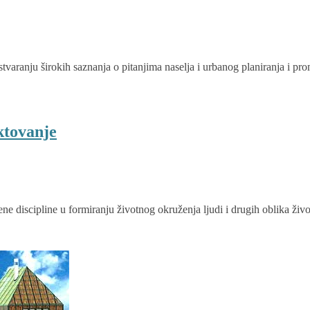
stvaranju širokih saznanja o pitanjima naselja i urbanog planiranja i
ktovanje
ne discipline u formiranju životnog okruženja ljudi i drugih oblika živo