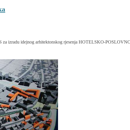
ka
NKURS za izradu idejnog arhitektonskog rjesenja HOTELSKO-P