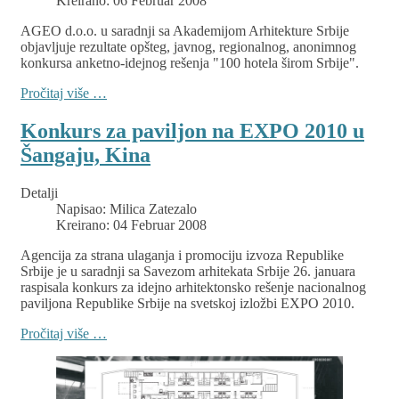
Kreirano: 06 Februar 2008
AGEO d.o.o. u saradnji sa Akademijom Arhitekture Srbije
objavljuje rezultate opšteg, javnog, regionalnog, anonimnog
konkursa anketno-idejnog rešenja "100 hotela širom Srbije".
Pročitaj više …
Konkurs za paviljon na EXPO 2010 u
Šangaju, Kina
Detalji
Napisao:
Milica Zatezalo
Kreirano: 04 Februar 2008
Agencija za strana ulaganja i promociju izvoza Republike
Srbije je u saradnji sa Savezom arhitekata Srbije 26. januara
raspisala konkurs za idejno arhitektonsko rešenje nacionalnog
paviljona Republike Srbije na svetskoj izložbi EXPO 2010.
Pročitaj više …