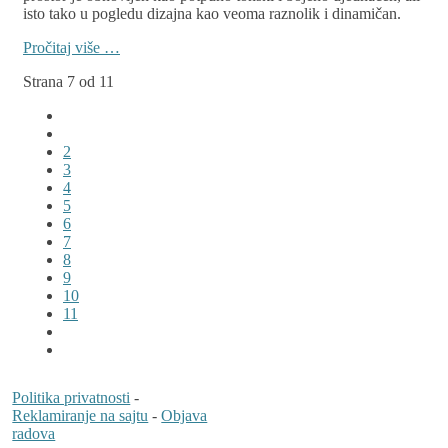
isto tako u pogledu dizajna kao veoma raznolik i dinamičan.
Pročitaj više …
Strana 7 od 11
2
3
4
5
6
7
8
9
10
11
Politika privatnosti
-
Reklamiranje na sajtu
-
Objava
radova