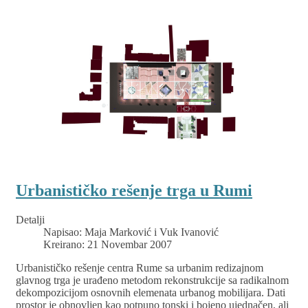
Urbanističko rešenje trga u Rumi
Detalji
Napisao:
Maja Marković i Vuk Ivanović
Kreirano: 21 Novembar 2007
Urbanističko rešenje centra Rume sa urbanim redizajnom
glavnog trga je urađeno metodom rekonstrukcije sa radikalnom
dekompozicijom osnovnih elemenata urbanog mobilijara. Dati
prostor je obnovljen kao potpuno tonski i bojeno ujednačen, ali