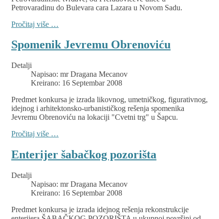
Petrovaradinu do Bulevara cara Lazara u Novom Sadu.
Pročitaj više …
Spomenik Jevremu Obrenoviću
Detalji
Napisao:
mr Dragana Mecanov
Kreirano: 16 Septembar 2008
Predmet konkursa je izrada likovnog, umetničkog, figurativnog,
idejnog i arhitektonsko-urbanističkog rešenja spomenika
Jevremu Obrenoviću na lokaciji "Cvetni trg" u Šapcu.
Pročitaj više …
Enterijer šabačkog pozorišta
Detalji
Napisao:
mr Dragana Mecanov
Kreirano: 16 Septembar 2008
Predmet konkursa je izrada idejnog rešenja rekonstrukcije
enterijera ŠABAČKOG POZORIŠTA u ukupnoj površini od