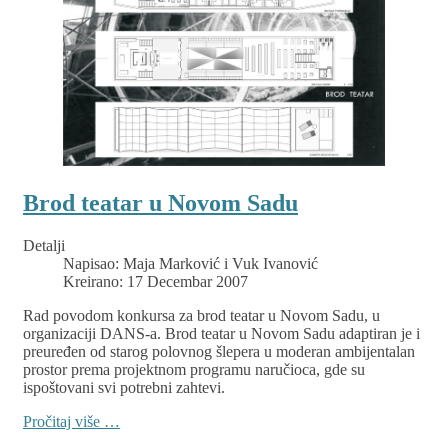
Brod teatar u Novom Sadu
Detalji
Napisao:
Maja Marković i Vuk Ivanović
Kreirano: 17 Decembar 2007
Rad povodom konkursa za brod teatar u Novom Sadu, u
organizaciji DANS-a. Brod teatar u Novom Sadu adaptiran je i
preuređen od starog polovnog šlepera u moderan ambijentalan
prostor prema projektnom programu naručioca, gde su
ispoštovani svi potrebni zahtevi.
Pročitaj više …