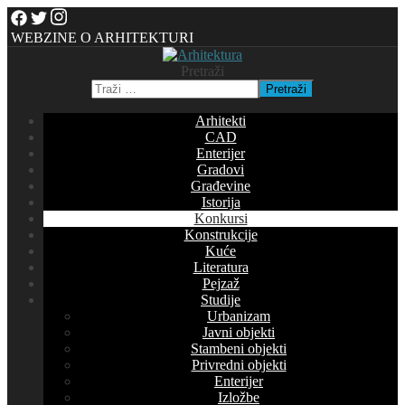
WEBZINE O ARHITEKTURI
Pretraži
Pretraži
Arhitekti
CAD
Enterijer
Gradovi
Građevine
Istorija
Konkursi
Konstrukcije
Kuće
Literatura
Pejzaž
Studije
Urbanizam
Javni objekti
Stambeni objekti
Privredni objekti
Enterijer
Izložbe