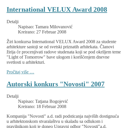
International VELUX Award 2008
Detalji
Napisao:
Tamara Milovanović
Kreirano: 27 Februar 2008
Žiri konkursa International VELUX Award 2008 za studente
arhitekture sastoji se od svetski priznatih arhitekata. Članovi
žirija će procenjivati radove studenata koji se pod okriljem teme
"Light of Tomorrow" bave ulogom i korišćenjem dnevne
svetlosti u arhitekturi.
Pročitaj više …
Autorski konkurs "Novosti" 2007
Detalji
Napisao:
Tatjana Bogojević
Kreirano: 18 Februar 2008
Kompanija "Novosti" a.d. radi podsticanja najviših dostignuća
u arhitektonskom stvaralaštvu u skaladu sa odlukom i
pravilnikom koji je doneo Upravni odbor "Novosti"a.d.