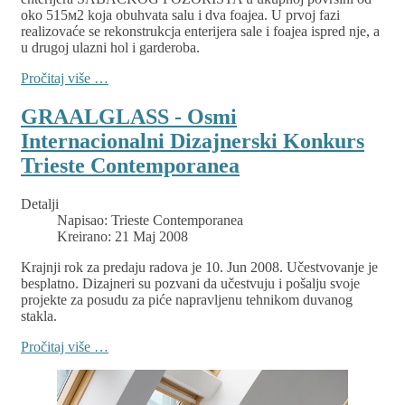
oko 515м2 koja obuhvata salu i dva foajea. U prvoj fazi
realizovaće se rekonstrukcja enterijera sale i foajea ispred nje, a
u drugoj ulazni hol i garderoba.
Pročitaj više …
GRAALGLASS - Osmi
Internacionalni Dizajnerski Konkurs
Trieste Contemporanea
Detalji
Napisao:
Trieste Contemporanea
Kreirano: 21 Maj 2008
Krajnji rok za predaju radova je 10. Jun 2008. Učestvovanje je
besplatno. Dizajneri su pozvani da učestvuju i pošalju svoje
projekte za posudu za piće napravljenu tehnikom duvanog
stakla.
Pročitaj više …