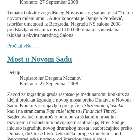
Kreirano: 27 Septembar 2008
Tematski okvir ovogodišnjeg Novosadskog salona glasi "Telo u
novom milenijumu". Autor koncepta je Danijela Purešević,
istoričar umetnosti iz Beograda. Nagradu NS salona 2008
predstavlja novčani iznos od 100.000 dinara i samostalna
izložba u okviru narednog Salona.
Pročitaj više …
Most u Novom Sadu
Detalji
Napisao:
mr Dragana Mecanov
Kreirano: 27 Septembar 2008
Zavod za izgradnju grada raspisao je međunarodni konkurs za
idejni projekat izgradnje novog mosta preko Dunava u Novom
Sadu. Konkurs je objavljen prekjuče u
Službenom glasniku
,
kao i na stranicama
Fajnenšel tajmsa (Financial Times)
.
Sagledavajući dugoročno potrebu za skladnim urbanim
razvojem i neometanim odvijanjem saobraćaja, Novi Sad je
inicirao izgradnju novog drumskog mosta i saobraćajnice preko
Dunava, duž trase bivše železničke pruge s tunelom ispod
Petrovaradinske tvrđave, od Preradovićeve ulice u