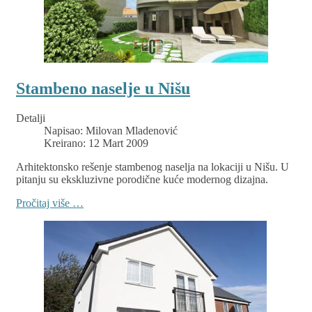
Stambeno naselje u Nišu
Detalji
Napisao:
Milovan Mladenović
Kreirano: 12 Mart 2009
Arhitektonsko rešenje stambenog naselja na lokaciji u Nišu. U
pitanju su ekskluzivne porodične kuće modernog dizajna.
Pročitaj više …