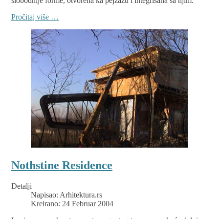
slobodnije forme, otvorena ka pejzažu i integrisana sa njim.
Pročitaj više …
Nothstine Residence
Detalji
Napisao:
Arhitektura.rs
Kreirano: 24 Februar 2004