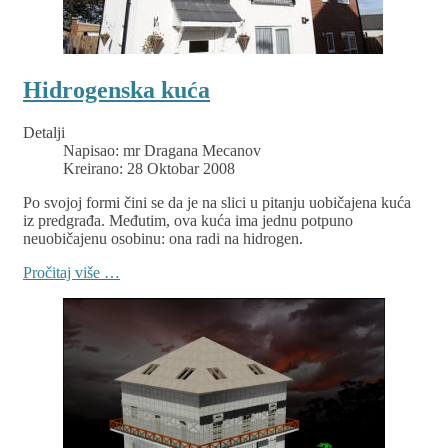
Hidrogenska kuća
Detalji
Napisao:
mr Dragana Mecanov
Kreirano: 28 Oktobar 2008
Po svojoj formi čini se da je na slici u pitanju uobičajena kuća
iz predgrađa. Međutim, ova kuća ima jednu potpuno
neuobičajenu osobinu: ona radi na hidrogen.
Pročitaj više …