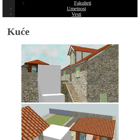
Fakulteti
Umetnost
Vesti
Kuće