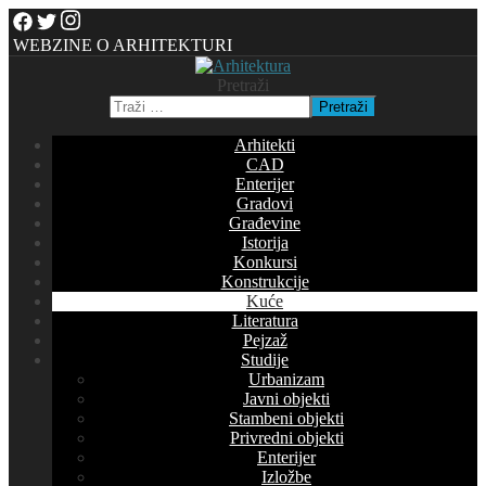
WEBZINE O ARHITEKTURI
Pretraži
Pretraži
Arhitekti
CAD
Enterijer
Gradovi
Građevine
Istorija
Konkursi
Konstrukcije
Kuće
Literatura
Pejzaž
Studije
Urbanizam
Javni objekti
Stambeni objekti
Privredni objekti
Enterijer
Izložbe