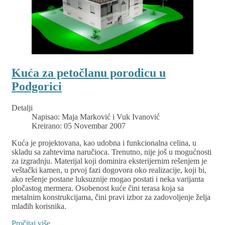
Kuća za petočlanu porodicu u
Podgorici
Detalji
Napisao:
Maja Marković i Vuk Ivanović
Kreirano: 05 Novembar 2007
Kuća je projektovana, kao udobna i funkcionalna celina, u
skladu sa zahtevima naručioca. Trenutno, nije još u mogućnosti
za izgradnju. Materijal koji dominira eksterijernim rešenjem je
veštački kamen, u prvoj fazi dogovora oko realizacije, koji bi,
ako rešenje postane luksuznije mogao postati i neka varijanta
pločastog mermera. Osobenost kuće čini terasa koja sa
metalnim konstrukcijama, čini pravi izbor za zadovoljenje želja
mlađih korisnika.
Pročitaj više …