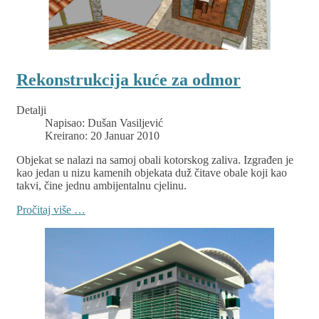
Rekonstrukcija kuće za odmor
Detalji
Napisao:
Dušan Vasiljević
Kreirano: 20 Januar 2010
Objekat se nalazi na samoj obali kotorskog zaliva. Izgrađen je
kao jedan u nizu kamenih objekata duž čitave obale koji kao
takvi, čine jednu ambijentalnu cjelinu.
Pročitaj više …