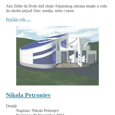
Ako želite da živite duž obale Atlantskog okeana imajte u vidu
da okolni pejzaž čine: zemlja, nebo i more.
Pročitaj više …
Nikola Petronjev
Detalji
Napisao:
Nikola Petronjev